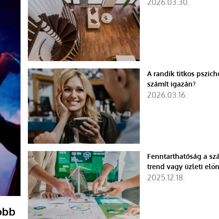
2026.03.30.
A randik titkos pszich
számít igazán?
2026.03.16.
Fenntarthatóság a sz
trend vagy üzleti elő
2025.12.18.
obb