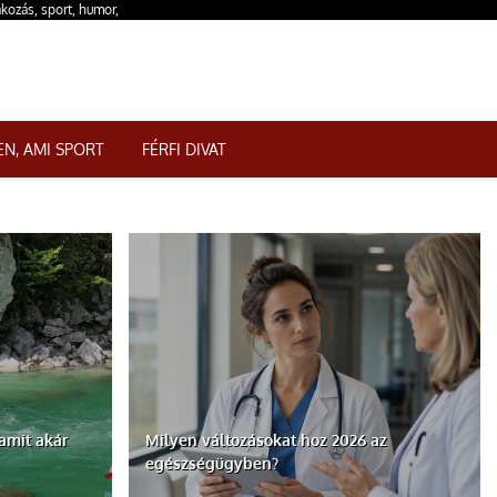
akozás, sport, humor,
N, AMI SPORT
FÉRFI DIVAT
amit akár
Milyen változásokat hoz 2026 az
egészségügyben?