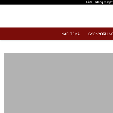
Férfi Barlang Magazi
NAPI TÉMA
GYÖNYÖRŰ N