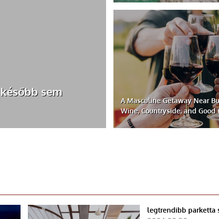
, később sem
A Masculine Getaway Near Bu
Wine, Countryside, and Goo
legtrendibb parketta 