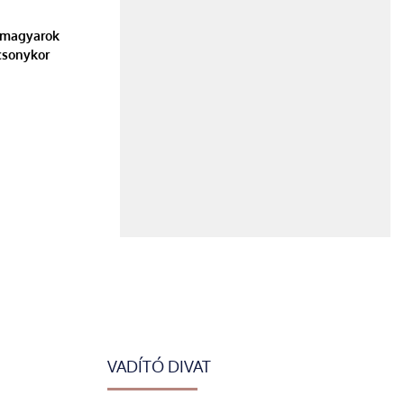
a magyarok
csonykor
VADÍTÓ DIVAT