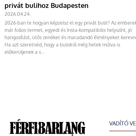
privát bulihoz Budapesten
2026.04.24.
2026-ban te hogyan képzelsz el egy privát bulit? Az ember
már fullos termet, egyedi és Insta-kompatibilis helyszínt, jó
hangosítást, ütős zenéket és maradandó élményeket keresn
Ha azt szeretnéd, hogy a bulidról még hetek múlva is
előkerüljenek a s...
VADÍTÓ V