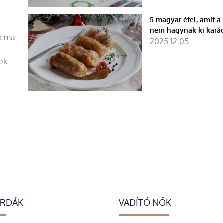
5 magyar étel, amit 
nem hagynak ki kará
ek ma
2025.12.05.
ek.
ERDÁK
VADÍTÓ NŐK