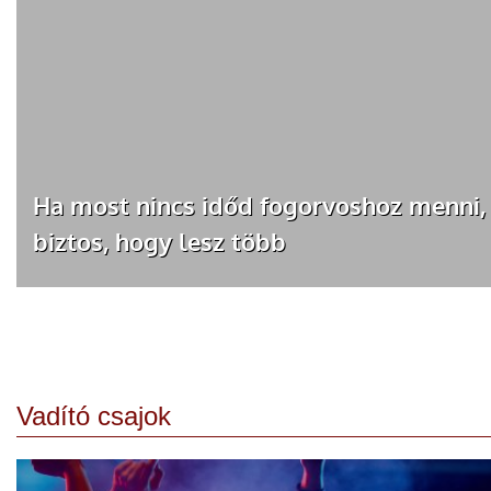
Ha most nincs időd fogorvoshoz menni
biztos, hogy lesz több
Vadító csajok