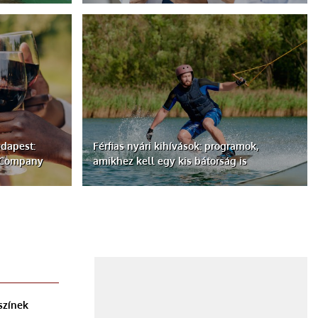
dapest:
Férfias nyári kihívások: programok,
d Company
amikhez kell egy kis bátorság is
színek