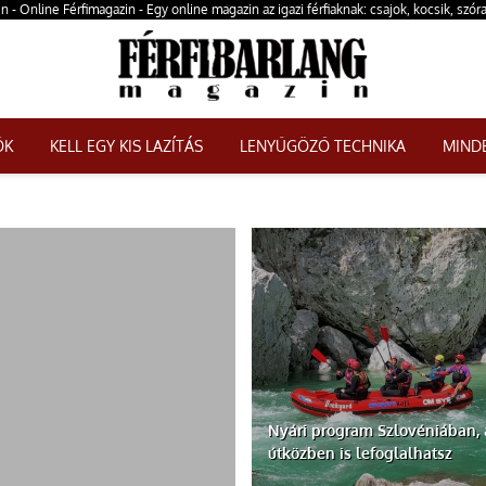
n - Online Férfimagazin - Egy online magazin az igazi férfiaknak: csajok, kocsik, szór
ŐK
KELL EGY KIS LAZÍTÁS
LENYŰGÖZŐ TECHNIKA
MINDE
Nyári program Szlovéniában, 
útközben is lefoglalhatsz