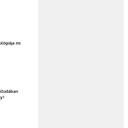
ológiája mi
állodában:
ny?