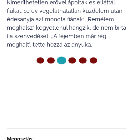
Kimeríthetetlen erővel ápolták és elláttál
fiukat. 10 év végeláthatatlan küzdelem után
édesanyja azt mondta fiának: ,,Remélem
meghalsz" kegyetlenül hangzik, de nem bírta
fia szenvedését. ,,A fejemben már rég
meghalt", tette hozzá az anyuka.
ELŐZŐ OLDAL
KÖVETKEZŐ OLDAL
Megosztás: