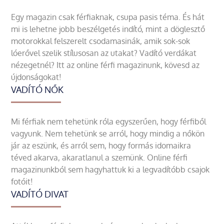
Egy magazin csak férfiaknak, csupa pasis téma. És hát
mi is lehetne jobb beszélgetés indító, mint a döglesztő
motorokkal felszerelt csodamasinák, amik sok-sok
lóerővel szelik stílusosan az utakat? Vadító verdákat
nézegetnél? Itt az online férfi magazinunk, kövesd az
újdonságokat!
VADÍTÓ NŐK
Mi férfiak nem tehetünk róla egyszerűen, hogy férfiből
vagyunk. Nem tehetünk se arról, hogy mindig a nőkön
jár az eszünk, és arról sem, hogy formás idomaikra
téved akarva, akaratlanul a szemünk. Online férfi
magazinunkból sem hagyhattuk ki a legvadítóbb csajok
fotóit!
VADÍTÓ DIVAT