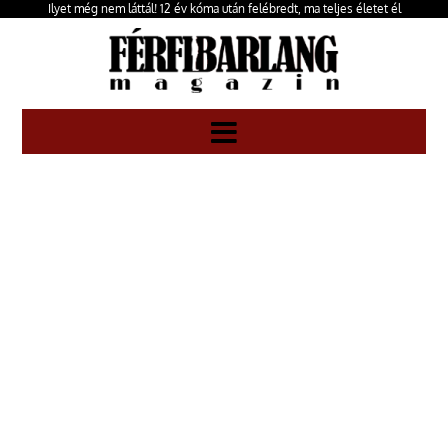
Ilyet még nem láttál! 12 év kóma után felébredt, ma teljes életet él