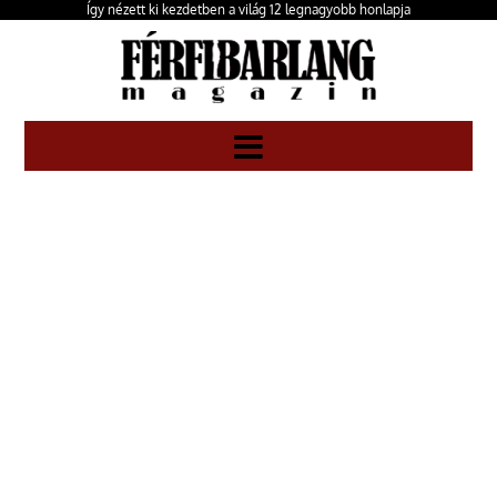
Így nézett ki kezdetben a világ 12 legnagyobb honlapja