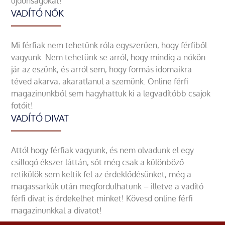
újdonságokat!
VADÍTÓ NŐK
Mi férfiak nem tehetünk róla egyszerűen, hogy férfiből
vagyunk. Nem tehetünk se arról, hogy mindig a nőkön
jár az eszünk, és arról sem, hogy formás idomaikra
téved akarva, akaratlanul a szemünk. Online férfi
magazinunkból sem hagyhattuk ki a legvadítóbb csajok
fotóit!
VADÍTÓ DIVAT
Attól hogy férfiak vagyunk, és nem olvadunk el egy
csillogó ékszer láttán, sőt még csak a különböző
retikülök sem keltik fel az érdeklődésünket, még a
magassarkúk után megfordulhatunk – illetve a vadító
férfi divat is érdekelhet minket! Kövesd online férfi
magazinunkkal a divatot!