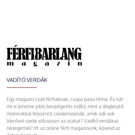
VADÍTÓ VERDÁK
Egy magazin csak férfiaknak, csupa pasis téma. És hát
mi is lehetne jobb beszélgetés indító, mint a döglesztő
motorokkal felszerelt csodamasinák, amik sok-sok
lóerővel szelik stílusosan az utakat? Vadító verdákat
nézegetnél? Itt az online férfi magazinunk, kövesd az