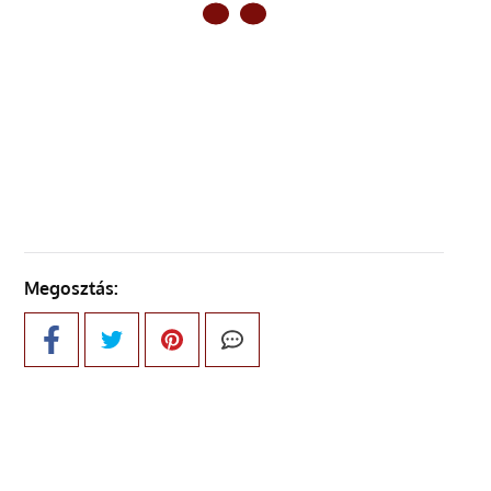
ELŐZŐ OLDAL
KÖVETKEZŐ OLDAL
Megosztás: