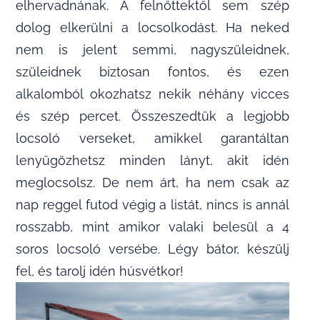
elhervadnának. A felnőttektől sem szép
dolog elkerülni a locsolkodást. Ha neked
nem is jelent semmi, nagyszüleidnek,
szüleidnek biztosan fontos, és ezen
alkalomból okozhatsz nekik néhány vicces
és szép percet. Összeszedtük a legjobb
locsoló verseket, amikkel garantáltan
lenyűgözhetsz minden lányt, akit idén
meglocsolsz. De nem árt, ha nem csak az
nap reggel futod végig a listát, nincs is annál
rosszabb, mint amikor valaki belesül a 4
soros locsoló versébe. Légy bátor, készülj
fel, és tarolj idén húsvétkor!