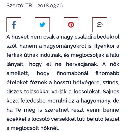
Szerző: TB - 2018.03.26.
A húsvét nem csak a nagy családi ebédekről
szól, hanem a hagyományokról is. Ilyenkor a
férfiak útnak indulnak, és meglocsolják a falu
lányait, hogy el ne hervadjanak. A nők
amellett, hogy finomabbnál finomabb
ételeket főznek a hosszú hétvégére, színes,
díszes tojásokkal várják a locsolókat. Sajnos
kezd feledésbe merülni ez a hagyomány, de
ha Te még is szeretnél részt venni benne
ezekkel a locsoló versekkel tuti befutó leszel
a meglocsolt nőknél.