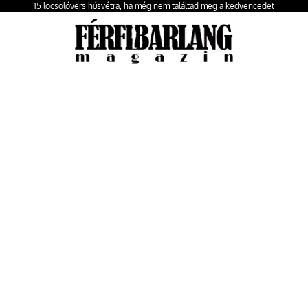
15 locsolóvers húsvétra, ha még nem találtad meg a kedvencedet