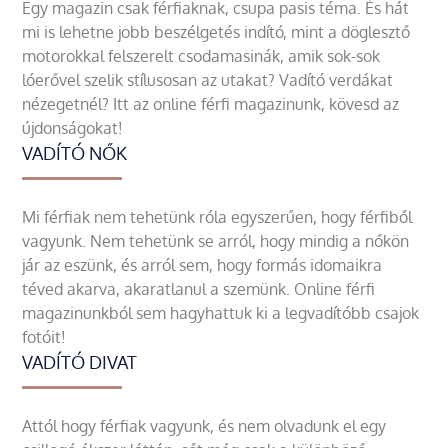
Egy magazin csak férfiaknak, csupa pasis téma. És hát
mi is lehetne jobb beszélgetés indító, mint a döglesztő
motorokkal felszerelt csodamasinák, amik sok-sok
lóerővel szelik stílusosan az utakat? Vadító verdákat
nézegetnél? Itt az online férfi magazinunk, kövesd az
újdonságokat!
VADÍTÓ NŐK
Mi férfiak nem tehetünk róla egyszerűen, hogy férfiből
vagyunk. Nem tehetünk se arról, hogy mindig a nőkön
jár az eszünk, és arról sem, hogy formás idomaikra
téved akarva, akaratlanul a szemünk. Online férfi
magazinunkból sem hagyhattuk ki a legvadítóbb csajok
fotóit!
VADÍTÓ DIVAT
Attól hogy férfiak vagyunk, és nem olvadunk el egy