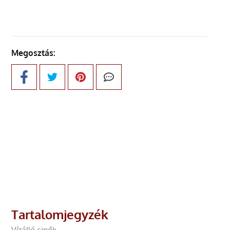
Megosztás:
Tartalomjegyzék
Vízálló cipők