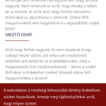
Mi férfiak nem tehetünk róla egyszerűen, hogy férfiből
vagyunk. Nem tehetünk se arról, hogy mindig a nőkön
jár az eszünk, és arról sem, hogy formás idomaikra
téved akarva, akaratlanul a szemünk. Online férfi
magazinunkból sem hagyhattuk ki a legvadítóbb csajok
fotóit!
VADÍTÓ DIVAT
Attól hogy férfiak vagyunk, és nem olvadunk el egy
csillogó ékszer láttán, sőt még csak a különböző
retikülök sem keltik fel az érdeklődésünket, még a
magassarkúk után megfordulhatunk – illetve a vadító
férfi divat is érdekelhet minket! Kövesd online férfi
magazinunkkal a divatot!
A weboldalon a minőségi felhasználói élmény érdekében
sütiket használunk. Ismerje meg tájékoztatónkat arról,
hogy milyen sütiket
© Minden jog fenntartva.