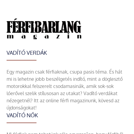
VADÍTÓ VERDÁK
Egy magazin csak férfiaknak, csupa pasis téma. És hát
mi is lehetne jobb beszélgetés indító, mint a döglesztő
motorokkal felszerelt csodamasinák, amik sok-sok
lóerővel szelik stílusosan az utakat? Vadító verdákat
nézegetnél? Itt az online férfi magazinunk, kövesd az
újdonságokat!
VADÍTÓ NŐK