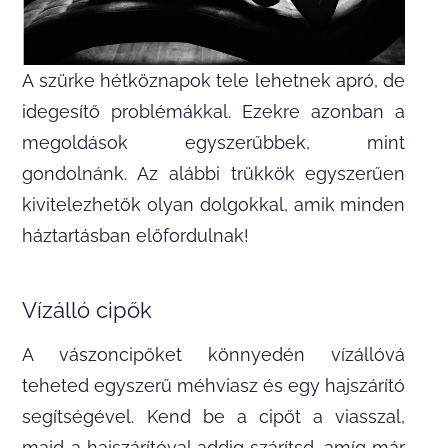
A szürke hétköznapok tele lehetnek apró, de
idegesítő problémákkal. Ezekre azonban a
megoldások egyszerűbbek, mint
gondolnánk. Az alábbi trükkök egyszerűen
kivitelezhetők olyan dolgokkal, amik minden
háztartásban előfordulnak!
Vízálló cipők
A vászoncipőket könnyedén vízállóvá
teheted egyszerű méhviasz és egy hajszárító
segítségével. Kend be a cipőt a viasszal,
majd a hajszárítóval addig szárítsd, amíg már