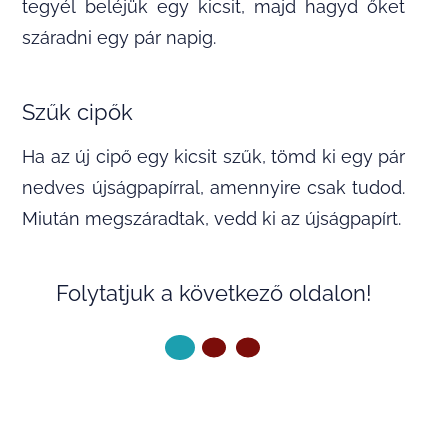
tegyél beléjük egy kicsit, majd hagyd őket
száradni egy pár napig.
Szűk cipők
Ha az új cipő egy kicsit szűk, tömd ki egy pár
nedves újságpapírral, amennyire csak tudod.
Miután megszáradtak, vedd ki az újságpapírt.
Folytatjuk a következő oldalon!
KÖVETKEZŐ OLDAL