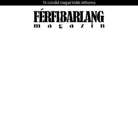
15 csináld magad trükk otthonra