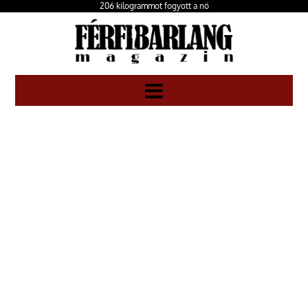
206 kilogrammot fogyott a nő