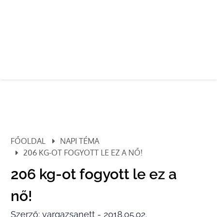
FŐOLDAL
NAPI TÉMA
206 KG-OT FOGYOTT LE EZ A NŐ!
206 kg-ot fogyott le ez a
nő!
Szerző: vargazsanett - 2018.05.02.