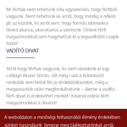
Mi férfiak nem tehetünk róla egyszerűen, hogy férfiből
vagyunk. Nem tehetünk se arról, hogy mindig a nőkön
jár az eszünk, és arról sem, hogy formás idomaikra
téved akarva, akaratlanul a szemünk. Online férfi
magazinunkból sem hagyhattuk ki a legvadítóbb csajok
fotóit!
VADÍTÓ DIVAT
Attól hogy férfiak vagyunk, és nem olvadunk el egy
csillogó ékszer láttán, sőt még csak a különböző
retikülök sem keltik fel az érdeklődésünket, még a
magassarkúk után megfordulhatunk – illetve a vadító
férfi divat is érdekelhet minket! Kövesd online férfi
magazinunkkal a divatot!
A weboldalon a minőségi felhasználói élmény érdekében
sütiket használunk. Ismerje meg tájékoztatónkat arról,