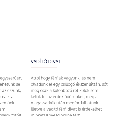
VADÍTÓ DIVAT
 egyszerűen,
Attól hogy férfiak vagyunk, és nem
tehetünk se
olvadunk el egy csillogó ékszer láttán, sőt
r az eszünk,
még csak a különböző retikülök sem
omaikra
keltik fel az érdeklődésünket, még a
szemünk.
magassarkúk után megfordulhatunk –
sem
illetve a vadító férfi divat is érdekelhet
sajok fotóit!
minket! Kövesd online férfi