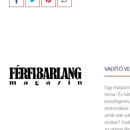
VADÍTÓ V
Egy magazin 
téma. És hát
beszélgetés 
motorokkal 
amik sok-sok
utakat? Vadí
az online fé