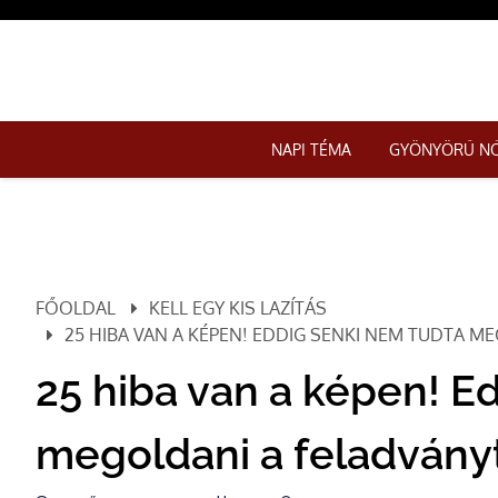
NAPI TÉMA
GYÖNYÖRŰ N
FŐOLDAL
KELL EGY KIS LAZÍTÁS
25 HIBA VAN A KÉPEN! EDDIG SENKI NEM TUDTA M
25 hiba van a képen! E
megoldani a feladvány