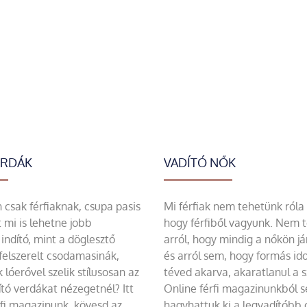
ERDÁK
VADÍTÓ NŐK
csak férfiaknak, csupa pasis
Mi férfiak nem tehetünk róla
 mi is lehetne jobb
hogy férfiből vagyunk. Nem 
indító, mint a döglesztő
arról, hogy mindig a nőkön já
felszerelt csodamasinák,
és arról sem, hogy formás id
 lóerővel szelik stílusosan az
téved akarva, akaratlanul a 
tó verdákat nézegetnél? Itt
Online férfi magazinunkból 
rfi magazinunk, kövesd az
hagyhattuk ki a legvadítóbb c