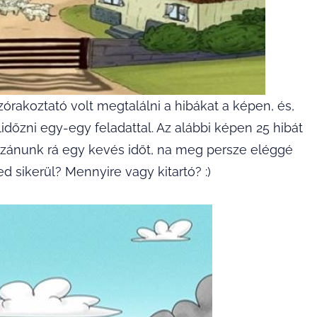
rakoztató volt megtalálni a hibákat a képen, és,
időzni egy-egy feladattal. Az alábbi képen 25 hibát
szánunk rá egy kevés időt, na meg persze eléggé
d sikerül? Mennyire vagy kitartó? :)