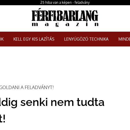
25 hiba van a képen - feladvány
ŐK
KELL EGY KIS LAZÍTÁS
LENYŰGÖZŐ TECHNIKA
MINDE
EGOLDANI A FELADVÁNYT!
ddig senki nem tudta
t!