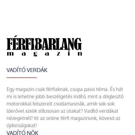
VADÍTÓ VERDÁK
Egy magazin csak férfiaknak, csupa pasis téma. És hát
mi is lehetne jobb beszélgetés indító, mint a döglesztő
motorokkal felszerelt csodamasinák, amik sok-sok
lóerővel szelik stílusosan az utakat? Vadító verdákat
nézegetnél? Itt az online férfi magazinunk, kövesd az
újdonságokat!
VADÍTÓ NŐK