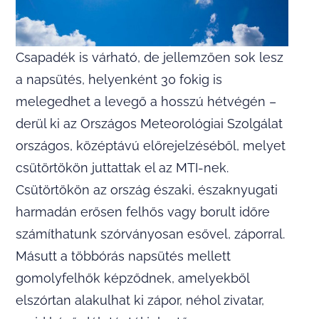
Csapadék is várható, de jellemzően sok lesz
a napsütés, helyenként 30 fokig is
melegedhet a levegő a hosszú hétvégén –
derül ki az Országos Meteorológiai Szolgálat
országos, középtávú előrejelzéséből, melyet
csütörtökön juttattak el az MTI-nek.
Csütörtökön az ország északi, északnyugati
harmadán erősen felhős vagy borult időre
számíthatunk szórványosan esővel, záporral.
Másutt a többórás napsütés mellett
gomolyfelhők képződnek, amelyekből
elszórtan alakulhat ki zápor, néhol zivatar,