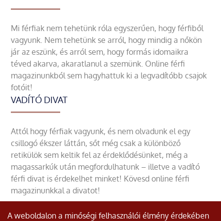
Mi férfiak nem tehetünk róla egyszerűen, hogy férfiből
vagyunk. Nem tehetünk se arról, hogy mindig a nőkön
jár az eszünk, és arról sem, hogy formás idomaikra
téved akarva, akaratlanul a szemünk. Online férfi
magazinunkból sem hagyhattuk ki a legvadítóbb csajok
fotóit!
VADÍTÓ DIVAT
Attól hogy férfiak vagyunk, és nem olvadunk el egy
csillogó ékszer láttán, sőt még csak a különböző
retikülök sem keltik fel az érdeklődésünket, még a
magassarkúk után megfordulhatunk – illetve a vadító
férfi divat is érdekelhet minket! Kövesd online férfi
magazinunkkal a divatot!
A weboldalon a minőségi felhasználói élmény érdekében