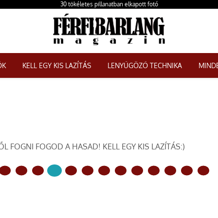
30 tökéletes pillanatban elkapott fotó
ŐK
KELL EGY KIS LAZÍTÁS
LENYŰGÖZŐ TECHNIKA
MINDE
L FOGNI FOGOD A HASAD! KELL EGY KIS LAZÍTÁS:)
KÖVETKEZŐ OLDAL