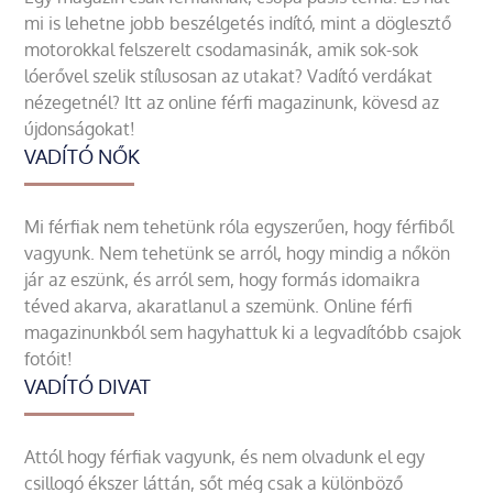
mi is lehetne jobb beszélgetés indító, mint a döglesztő
motorokkal felszerelt csodamasinák, amik sok-sok
lóerővel szelik stílusosan az utakat? Vadító verdákat
nézegetnél? Itt az online férfi magazinunk, kövesd az
újdonságokat!
VADÍTÓ NŐK
Mi férfiak nem tehetünk róla egyszerűen, hogy férfiből
vagyunk. Nem tehetünk se arról, hogy mindig a nőkön
jár az eszünk, és arról sem, hogy formás idomaikra
téved akarva, akaratlanul a szemünk. Online férfi
magazinunkból sem hagyhattuk ki a legvadítóbb csajok
fotóit!
VADÍTÓ DIVAT
Attól hogy férfiak vagyunk, és nem olvadunk el egy
csillogó ékszer láttán, sőt még csak a különböző