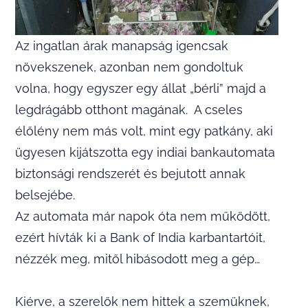
Az ingatlan árak manapság igencsak
növekszenek, azonban nem gondoltuk
volna, hogy egyszer egy állat „bérli” majd a
legdrágább otthont magának. A cseles
élőlény nem más volt, mint egy patkány, aki
ügyesen kijátszotta egy indiai bankautomata
biztonsági rendszerét és bejutott annak
belsejébe.
Az automata már napok óta nem működött,
ezért hívták ki a Bank of India karbantartóit,
nézzék meg, mitől hibásodott meg a gép…
Kiérve, a szerelők nem hittek a szemüknek,