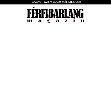
Patkány 5 milliót rágott szét ATM-ben!