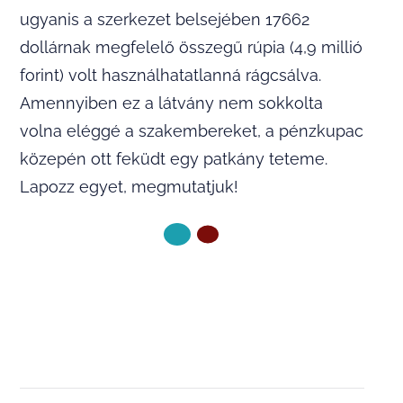
ugyanis a szerkezet belsejében 17662
dollárnak megfelelő összegű rúpia (4,9 millió
forint) volt használhatatlanná rágcsálva.
Amennyiben ez a látvány nem sokkolta
volna eléggé a szakembereket, a pénzkupac
közepén ott feküdt egy patkány teteme.
Lapozz egyet, megmutatjuk!
KÖVETKEZŐ OLDAL