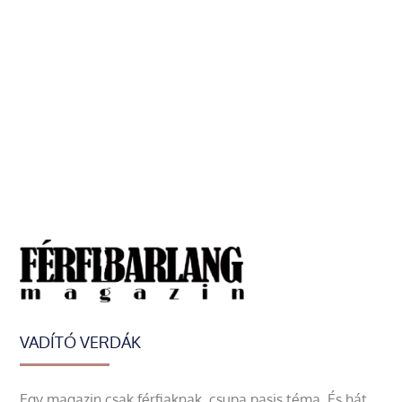
VADÍTÓ VERDÁK
Egy magazin csak férfiaknak, csupa pasis téma. És hát