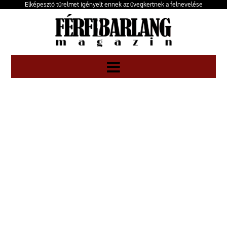
Elképesztő türelmet igényelt ennek az üvegkertnek a felnevelése