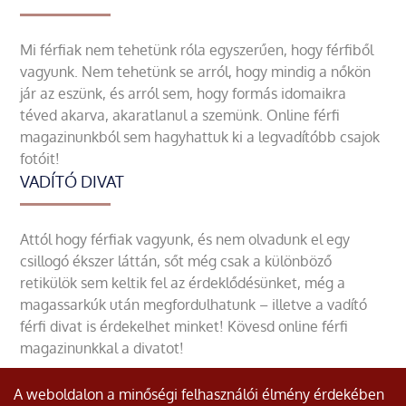
Mi férfiak nem tehetünk róla egyszerűen, hogy férfiből
vagyunk. Nem tehetünk se arról, hogy mindig a nőkön
jár az eszünk, és arról sem, hogy formás idomaikra
téved akarva, akaratlanul a szemünk. Online férfi
magazinunkból sem hagyhattuk ki a legvadítóbb csajok
fotóit!
VADÍTÓ DIVAT
Attól hogy férfiak vagyunk, és nem olvadunk el egy
csillogó ékszer láttán, sőt még csak a különböző
retikülök sem keltik fel az érdeklődésünket, még a
magassarkúk után megfordulhatunk – illetve a vadító
férfi divat is érdekelhet minket! Kövesd online férfi
magazinunkkal a divatot!
A weboldalon a minőségi felhasználói élmény érdekében