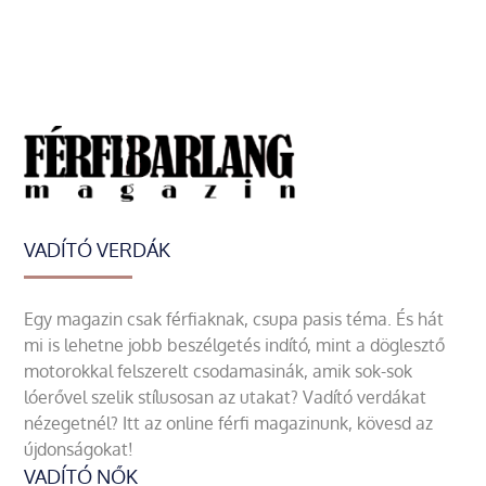
VADÍTÓ VERDÁK
Egy magazin csak férfiaknak, csupa pasis téma. És hát
mi is lehetne jobb beszélgetés indító, mint a döglesztő
motorokkal felszerelt csodamasinák, amik sok-sok
lóerővel szelik stílusosan az utakat? Vadító verdákat
nézegetnél? Itt az online férfi magazinunk, kövesd az
újdonságokat!
VADÍTÓ NŐK