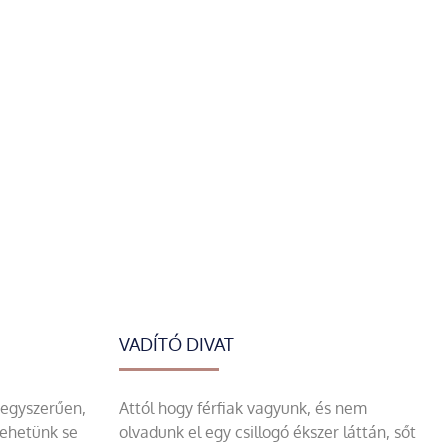
VADÍTÓ DIVAT
 egyszerűen,
Attól hogy férfiak vagyunk, és nem
tehetünk se
olvadunk el egy csillogó ékszer láttán, sőt