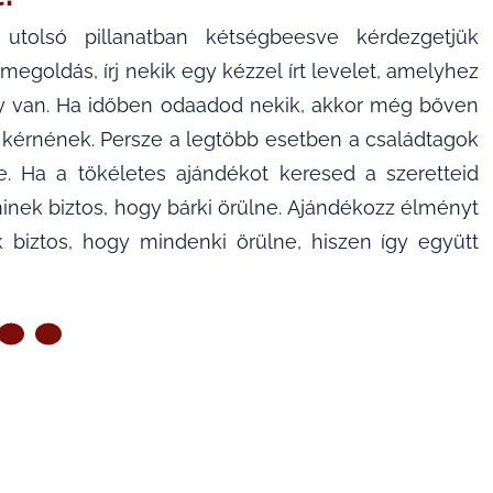
utolsó pillanatban kétségbeesve kérdezgetjük
megoldás, írj nekik egy kézzel írt levelet, amelyhez
ely van. Ha időben odaadod nekik, akkor még bőven
it kérnének. Persze a legtöbb esetben a családtagok
e. Ha a tökéletes ajándékot keresed a szeretteid
minek biztos, hogy bárki örülne. Ajándékozz élményt
 biztos, hogy mindenki örülne, hiszen így együtt
ZŐ OLDAL