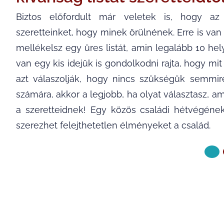
Biztos előfordult már veletek is, hogy az 
szeretteinket, hogy minek örülnének. Erre is van 
mellékelsz egy üres listát, amin legalább 10 h
van egy kis idejük is gondolkodni rajta, hogy m
azt válaszolják, hogy nincs szükségük semmir
számára, akkor a legjobb, ha olyat választasz, a
a szeretteidnek! Egy közös családi hétvégének
szerezhet felejthetetlen élményeket a család.
KÖVETKE