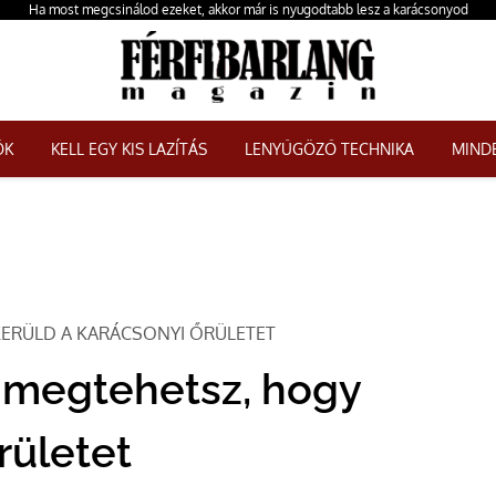
Ha most megcsinálod ezeket, akkor már is nyugodtabb lesz a karácsonyod
ŐK
KELL EGY KIS LAZÍTÁS
LENYŰGÖZŐ TECHNIKA
MINDE
KERÜLD A KARÁCSONYI ŐRÜLETET
t megtehetsz, hogy
rületet