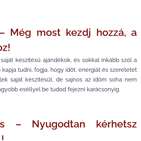
 – Még most kezdj hozzá, a
oz!
aját készítésű ajándékok, és sokkal inkább szól a
i kapja tudni, fogja, hogy időt, energiát és szeretetet
ítek saját készítésűt, de sajnos az időm soha nem
gyobb eséllyel be tudod fejezni karácsonyig.
dés – Nyugodtan kérhetsz
!