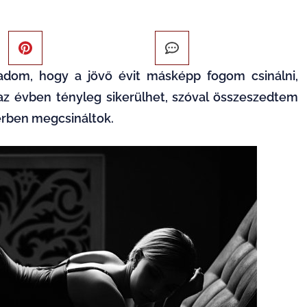
dom, hogy a jövő évit másképp fogom csinálni,
az évben tényleg sikerülhet, szóval összeszedtem
erben megcsináltok.