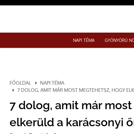
NAPI TÉMA
GYÖNYÖRŰ N
FŐOLDAL
NAPI TÉMA
7 DOLOG, AMIT MÁR MOST MEGTEHETSZ, HOGY EL
7 dolog, amit már mos
elkerüld a karácsonyi ő