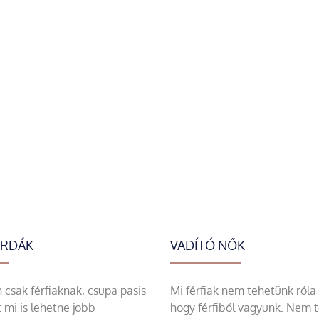
ERDÁK
VADÍTÓ NŐK
csak férfiaknak, csupa pasis
Mi férfiak nem tehetünk róla
 mi is lehetne jobb
hogy férfiből vagyunk. Nem 