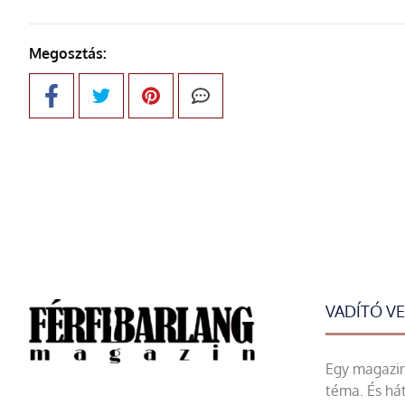
Megosztás:
VADÍTÓ V
Egy magazin 
téma. És hát