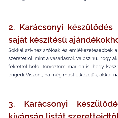
2. Karácsonyi készülődés
saját készítésű ajándékokh
Sokkal szívhez szólóak és emlékezetesebbek a s
szeretetről, mint a vásárlásról. Valószínű, hogy ak
fektettél bele. Terveztem már én is, hogy kész
engedi. Viszont, ha még most elkezdjük, akkor na
3. Karácsonyi készülő
kívánság listát szeretteidtől