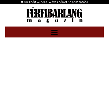
80 millióért kelt el a 36 éves német nő ártatlansága