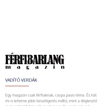
VADÍTÓ VERDÁK
Egy magazin csak férfiaknak, csupa pasis téma. És hát
mi is lehetne jobb beszélgetés indító, mint a döglesztő