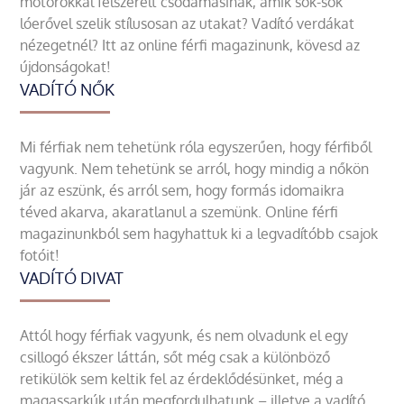
motorokkal felszerelt csodamasinák, amik sok-sok
lóerővel szelik stílusosan az utakat? Vadító verdákat
nézegetnél? Itt az online férfi magazinunk, kövesd az
újdonságokat!
VADÍTÓ NŐK
Mi férfiak nem tehetünk róla egyszerűen, hogy férfiből
vagyunk. Nem tehetünk se arról, hogy mindig a nőkön
jár az eszünk, és arról sem, hogy formás idomaikra
téved akarva, akaratlanul a szemünk. Online férfi
magazinunkból sem hagyhattuk ki a legvadítóbb csajok
fotóit!
VADÍTÓ DIVAT
Attól hogy férfiak vagyunk, és nem olvadunk el egy
csillogó ékszer láttán, sőt még csak a különböző
retikülök sem keltik fel az érdeklődésünket, még a
magassarkúk után megfordulhatunk – illetve a vadító