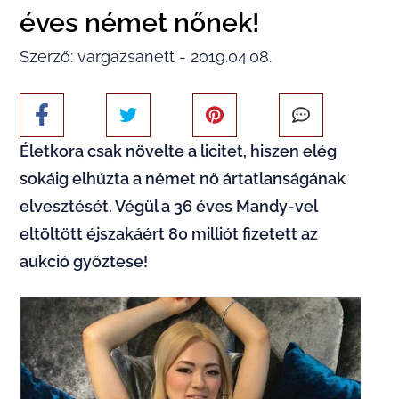
éves német nőnek!
Szerző: vargazsanett - 2019.04.08.
Életkora csak növelte a licitet, hiszen elég
sokáig elhúzta a német nő ártatlanságának
elvesztését. Végül a 36 éves Mandy-vel
eltöltött éjszakáért 80 milliót fizetett az
aukció győztese!