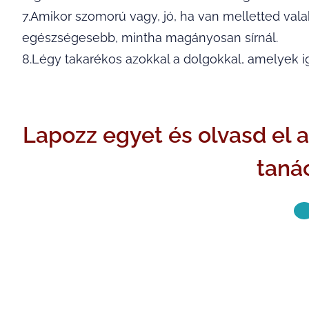
7.Amikor szomorú vagy, jó, ha van melletted valak
egészségesebb, mintha magányosan sírnál.
8.Légy takarékos azokkal a dolgokkal, amelyek i
Lapozz egyet és olvasd el 
tanác
KÖVETKE