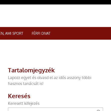
N, AMI SPORT
FÉRFI DIVAT
Tartalomjegyzék
Lapozz egyet és olvasd el az idős asszony többi
hasznos tanácsát is!
Keresés
Keresett kifejezés