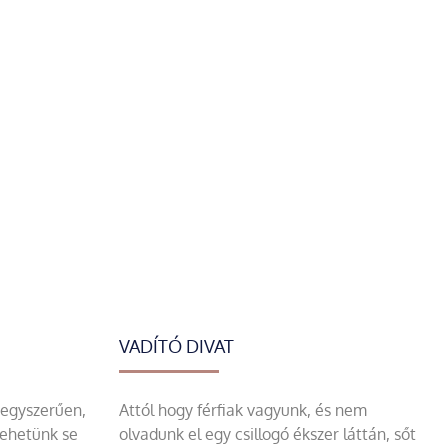
VADÍTÓ DIVAT
 egyszerűen,
Attól hogy férfiak vagyunk, és nem
tehetünk se
olvadunk el egy csillogó ékszer láttán, sőt