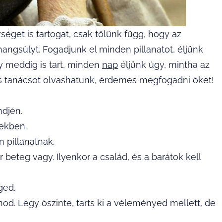
get is tartogat, csak tőlünk függ, hogy az
ngsúlyt. Fogadjunk el minden pillanatot, éljünk
gy meddig is tart, minden
nap
éljünk úgy, mintha az
os tanácsot olvashatunk, érdemes megfogadni őket!
ndjén.
sekben.
n pillanatnak.
beteg vagy. Ilyenkor a család, és a barátok kell
ged.
d. Légy őszinte, tarts ki a véleményed mellett, de