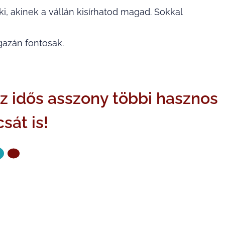
i, akinek a vállán kisírhatod magad. Sokkal
gazán fontosak.
az idős asszony többi hasznos
sát is!
ZŐ OLDAL