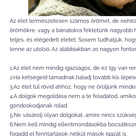
Az élet természetesen számos örömet, de nehézsé
örömökre, vagy a bánatokra fektetünk nagyobb ha
teljes, és elégedett életet. Sosem tudhatjuk, ho
lenne az utolsó. Az alábbiakban 20 nagyon font
1.Az élet nem mindig igazságos, de ez így van re
2.Ha kétségeid támadnak,haladj tovább kis lépé
3.Az élet túl rövid ahhoz, hogy ne örüljünk minde
4.A dolgok megoldása nem a te feladatod, amikor 
gondoskodjanak rólad.
5.Ne vásárolj olyan dolgokat, amire nincs szüksé
6.Nem kell mindig ellentmondásokba bocsátkozno
fogadd el fenntartások nélkül mások igazát is.