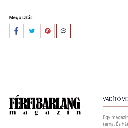
Megosztás:
VADÍTÓ V
Egy magazin 
téma. És hát