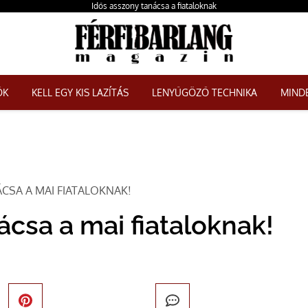
Idős asszony tanácsa a fiataloknak
ŐK
KELL EGY KIS LAZÍTÁS
LENYŰGÖZŐ TECHNIKA
MINDE
CSA A MAI FIATALOKNAK!
ácsa a mai fiataloknak!