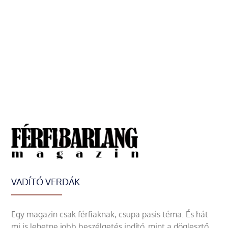
VADÍTÓ VERDÁK
Egy magazin csak férfiaknak, csupa pasis téma. És hát
mi is lehetne jobb beszélgetés indító, mint a döglesztő