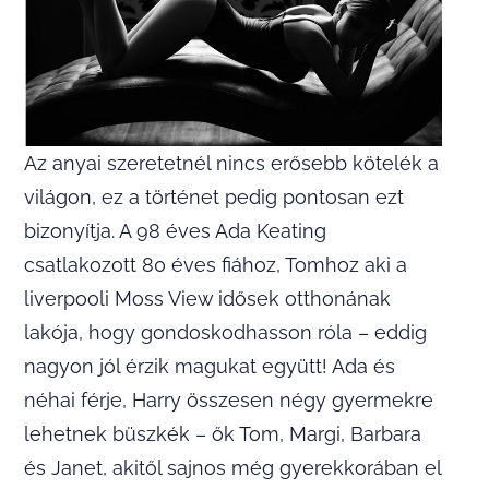
Az anyai szeretetnél nincs erősebb kötelék a
világon, ez a történet pedig pontosan ezt
bizonyítja. A 98 éves Ada Keating
csatlakozott 80 éves fiához, Tomhoz aki a
liverpooli Moss View idősek otthonának
lakója, hogy gondoskodhasson róla – eddig
nagyon jól érzik magukat együtt! Ada és
néhai férje, Harry összesen négy gyermekre
lehetnek büszkék – ők Tom, Margi, Barbara
és Janet, akitől sajnos még gyerekkorában el