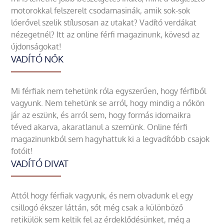
motorokkal felszerelt csodamasinák, amik sok-sok
lóerővel szelik stílusosan az utakat? Vadító verdákat
nézegetnél? Itt az online férfi magazinunk, kövesd az
újdonságokat!
VADÍTÓ NŐK
Mi férfiak nem tehetünk róla egyszerűen, hogy férfiből
vagyunk. Nem tehetünk se arról, hogy mindig a nőkön
jár az eszünk, és arról sem, hogy formás idomaikra
téved akarva, akaratlanul a szemünk. Online férfi
magazinunkból sem hagyhattuk ki a legvadítóbb csajok
fotóit!
VADÍTÓ DIVAT
Attól hogy férfiak vagyunk, és nem olvadunk el egy
csillogó ékszer láttán, sőt még csak a különböző
retikülök sem keltik fel az érdeklődésünket, még a