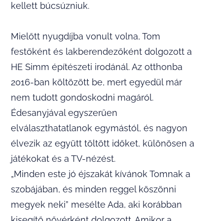
kellett búcsúzniuk.
Mielőtt nyugdíjba vonult volna, Tom
festőként és lakberendezőként dolgozott a
HE Simm építészeti irodánál. Az otthonba
2016-ban költözött be, mert egyedül már
nem tudott gondoskodni magáról.
Édesanyjával egyszerűen
elválaszthatatlanok egymástól, és nagyon
élvezik az együtt töltött időket, különösen a
játékokat és a TV-nézést.
„Minden este jó éjszakát kívánok Tomnak a
szobájában, és minden reggel köszönni
megyek neki” mesélte Ada, aki korábban
kisegítő nővérként dolgozott. Amikor a