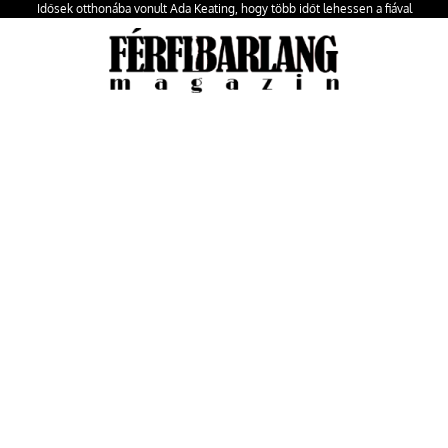
Idősek otthonába vonult Ada Keating, hogy több időt lehessen a fiával