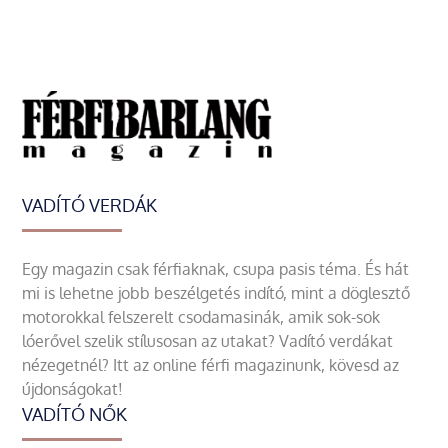
VADÍTÓ VERDÁK
Egy magazin csak férfiaknak, csupa pasis téma. És hát
mi is lehetne jobb beszélgetés indító, mint a döglesztő
motorokkal felszerelt csodamasinák, amik sok-sok
lóerővel szelik stílusosan az utakat? Vadító verdákat
nézegetnél? Itt az online férfi magazinunk, kövesd az
újdonságokat!
VADÍTÓ NŐK