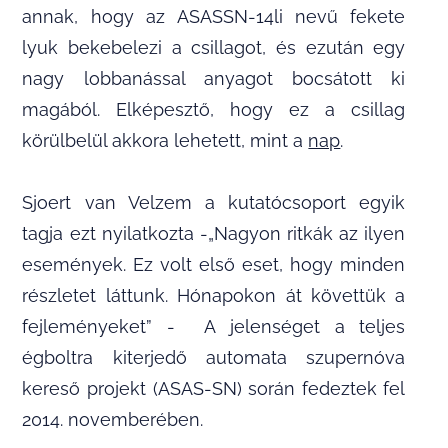
annak, hogy az ASASSN-14li nevű fekete
lyuk bekebelezi a csillagot, és ezután egy
nagy lobbanással anyagot bocsátott ki
magából. Elképesztő, hogy ez a csillag
körülbelül akkora lehetett, mint a
nap
.
Sjoert van Velzem a kutatócsoport egyik
tagja ezt nyilatkozta -„Nagyon ritkák az ilyen
események. Ez volt első eset, hogy minden
részletet láttunk. Hónapokon át követtük a
fejleményeket” - A jelenséget a teljes
égboltra kiterjedő automata szupernóva
kereső projekt (ASAS-SN) során fedeztek fel
2014. novemberében.