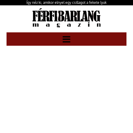
Így néz ki, amikor elnyel egy csillagot a fekete lyuk