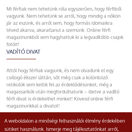
Mi férfiak nem tehetünk róla egyszerűen, hogy férfiből
vagyunk. Nem tehetünk se arról, hogy mindig a nőkön
jár az eszünk, és arról sem, hogy formás idomaikra
téved akarva, akaratlanul a szemünk. Online férfi
magazinunkból sem hagyhattuk ki a legvadítóbb csajok
fotóit!
VADÍTÓ DIVAT
Attól hogy férfiak vagyunk, és nem olvadunk el egy
csillogó ékszer láttán, sőt még csak a különböző
retikülök sem keltik fel az érdeklődésünket, még a
magassarkúk után megfordulhatunk – illetve a vadító
férfi divat is érdekelhet minket! Kövesd online férfi
magazinunkkal a divatot!
A weboldalon a minőségi felhasználói élmény érdekében
sütiket használunk. Ismerje meg tájékoztatónkat arról,