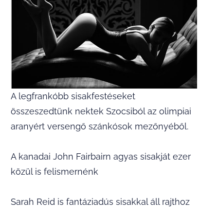
A legfrankóbb sisakfestéseket
összeszedtünk nektek Szocsiból az olimpiai
aranyért versengő szánkósok mezőnyéből.
A kanadai John Fairbairn agyas sisakját ezer
közül is felismernénk
Sarah Reid is fantáziadús sisakkal áll rajthoz