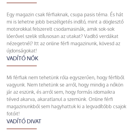
Egy magazin csak férfiaknak, csupa pasis téma. És hát
mi is lehetne jobb beszélgetés indító, mint a döglesztő
motorokkal felszerelt csodamasinák, amik sok-sok
lóerővel szelik stílusosan az utakat? Vadító verdákat
nézegetnél? Itt az online férfi magazinunk, kövesd az
újdonságokat!
VADÍTÓ NŐK
Mi férfiak nem tehetünk róla egyszerűen, hogy férfiből
vagyunk. Nem tehetünk se arról, hogy mindig a nőkön
jár az eszünk, és arról sem, hogy formás idomaikra
téved akarva, akaratlanul a szemünk. Online férfi
magazinunkból sem hagyhattuk ki a legvadítóbb csajok
fotóit!
VADÍTÓ DIVAT