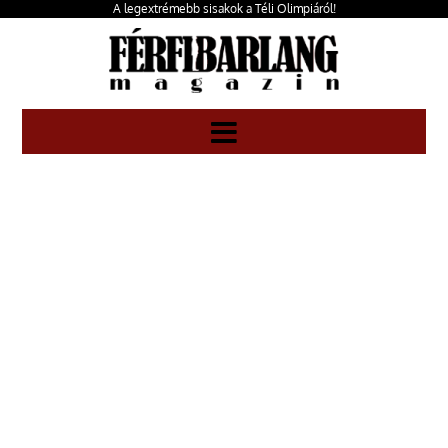
A legextrémebb sisakok a Téli Olimpiáról!