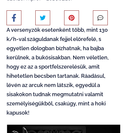
A versenyzők esetenként több, mint 130
k/h-val száguldanak fejjel előrefelé, s
egyetlen dologban bízhatnak, ha bajba
kerülnek, a bukósisakban. Nem véletlen,
hogy ez az a sportfelszerelésük, amit
hihetetlen becsben tartanak. Ráadásul,
lévén az arcuk nem látszik, egyedül a
sisakokon tudnak megmutatni valamit
személyiségükből, csakúgy, mint a hoki
kapusok!