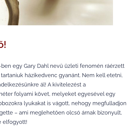
ő!
5-ben egy Gary Dahl nevű üzleti fenomén ráérzett
tartaniuk házikedvenc gyanánt. Nem kell etetni,
ndelkezésünkre ál! A kivitelezést a
méter folyami követ, melyeket egyesével egy
dobozokra lyukakat is vágott, nehogy megfulladjon
gette – ami meglehetően olcsó árnak bizonyult,
 elfogyott!