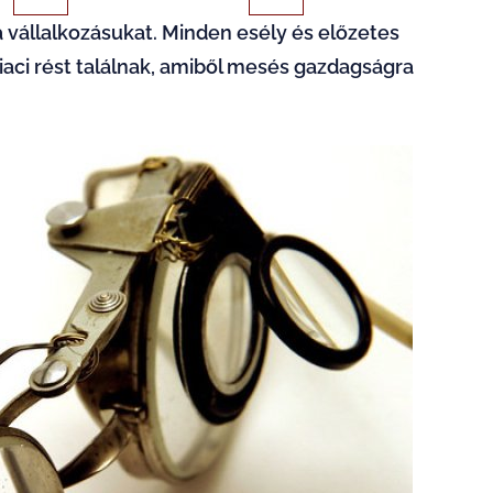
a vállalkozásukat. Minden esély és előzetes
ci rést találnak, amiből mesés gazdagságra