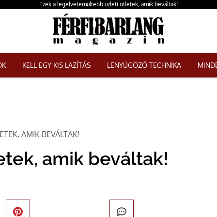
Ezek a legelvetemültebb üzleti ötletek, amik beváltak!
ŐK
KELL EGY KIS LAZÍTÁS
LENYŰGÖZŐ TECHNIKA
MINDE
ETEK, AMIK BEVÁLTAK!
letek, amik beváltak!