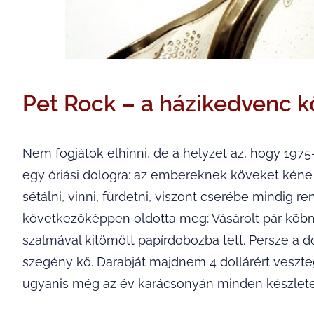
Pet Rock – a házikedvenc k
Nem fogjátok elhinni, de a helyzet az, hogy 197
egy óriási dologra: az embereknek köveket kéne 
sétálni, vinni, fürdetni, viszont cserébe mindig re
következőképpen oldotta meg: Vásárolt pár köb
szalmával kitömött papírdobozba tett. Persze a 
szegény kő. Darabját majdnem 4 dollárért veszte
ugyanis még az év karácsonyán minden készlete