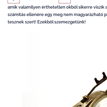
amik valamilyen érthetetlen okból sikerre viszik 
számítás ellenére egy meg nem magyarázható pia
tesznek szert! Ezekből szemezgetünk!