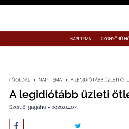
NAPI TÉMA
GYÖNYÖRŰ N
FŐOLDAL
NAPI TÉMA
A LEGIDIÓTÁBB ÜZLETI ÖTL
A legidiótább üzleti öt
Szerző: gagahu - 2020.04.07.