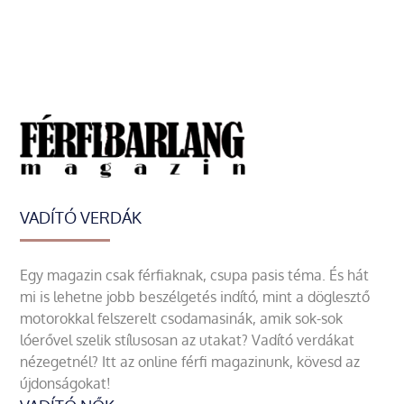
VADÍTÓ VERDÁK
Egy magazin csak férfiaknak, csupa pasis téma. És hát
mi is lehetne jobb beszélgetés indító, mint a döglesztő
motorokkal felszerelt csodamasinák, amik sok-sok
lóerővel szelik stílusosan az utakat? Vadító verdákat
nézegetnél? Itt az online férfi magazinunk, kövesd az
újdonságokat!