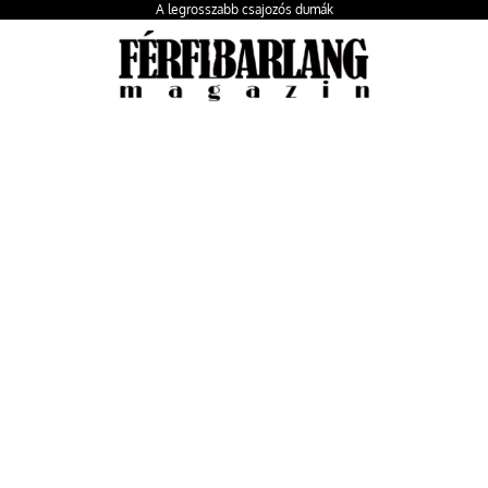
A legrosszabb csajozós dumák