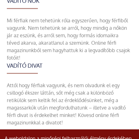
VADÍTÓ NŐK
Mi férfiak nem tehetünk róla egyszerűen, hogy férfiből
vagyunk. Nem tehetünk se arról, hogy mindig a nőkön
jár az eszünk, és arról sem, hogy formás idomaikra
téved akarva, akaratlanul a szemünk. Online férfi
magazinunkból sem hagyhattuk ki a legvadítóbb csajok
fotóit!
VADÍTÓ DIVAT
Attól hogy férfiak vagyunk, és nem olvadunk el egy
csillogó ékszer láttán, sőt még csak a különböző
retikülök sem keltik fel az érdeklődésünket, még a
magassarkúk után megfordulhatunk – illetve a vadító
férfi divat is érdekelhet minket! Kövesd online férfi
magazinunkkal a divatot!
A weboldalon a minőségi felhasználói élmény érdekében