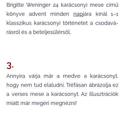
Bri­gitte Wenin­ger 24 kará­cso­nyi mese című
könyve advent min­den
nap
­jára kínál 1–1
klasszi­kus kará­cso­nyi tör­té­ne­tet a cso­da­vá­
rás­ról és a beteljesülérsől.
3.
Annyira várja már a medve a karácsonyt,
hogy nem tud elaludni. Tréfásan ábrázolja ez
a verses mese a karácsonyt. Az illusztrációk
miatt már megéri megnézni!