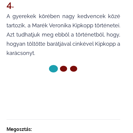
4.
A gyerekek körében nagy kedvencek közé
tartozik, a Marék Vero­nika Kip­kopp tör­té­ne­tei.
Azt tudhatjuk meg ebből a történetből, hogy,
hogyan töltötte barátjával cinkével Kipkopp a
karácsonyt.
KÖVETKEZŐ OLDAL
Megosztás: