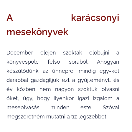
A karácsonyi
mesekönyvek
December elején szoktak előbújni a
könyvespölc felső sorából. Ahogyan
készülődünk az ünnepre, mindig egy-két
darabbal gazdagítjuk ezt a gyűjteményt, és
év közben nem nagyon szoktuk olvasni
őket, úgy, hogy ilyenkor igazi izgalom a
meseolvasás minden este. Szóval
megszeretném mutatni a tíz legszebbet.