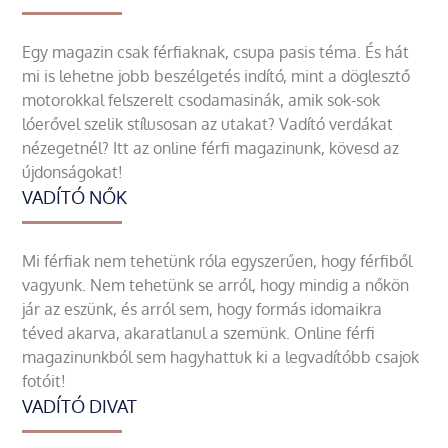
Egy magazin csak férfiaknak, csupa pasis téma. És hát
mi is lehetne jobb beszélgetés indító, mint a döglesztő
motorokkal felszerelt csodamasinák, amik sok-sok
lóerővel szelik stílusosan az utakat? Vadító verdákat
nézegetnél? Itt az online férfi magazinunk, kövesd az
újdonságokat!
VADÍTÓ NŐK
Mi férfiak nem tehetünk róla egyszerűen, hogy férfiből
vagyunk. Nem tehetünk se arról, hogy mindig a nőkön
jár az eszünk, és arról sem, hogy formás idomaikra
téved akarva, akaratlanul a szemünk. Online férfi
magazinunkból sem hagyhattuk ki a legvadítóbb csajok
fotóit!
VADÍTÓ DIVAT