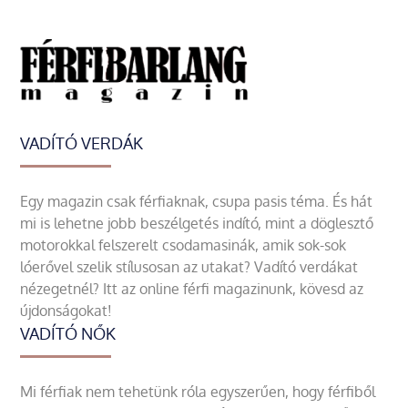
VADÍTÓ VERDÁK
Egy magazin csak férfiaknak, csupa pasis téma. És hát
mi is lehetne jobb beszélgetés indító, mint a döglesztő
motorokkal felszerelt csodamasinák, amik sok-sok
lóerővel szelik stílusosan az utakat? Vadító verdákat
nézegetnél? Itt az online férfi magazinunk, kövesd az
újdonságokat!
VADÍTÓ NŐK
Mi férfiak nem tehetünk róla egyszerűen, hogy férfiből