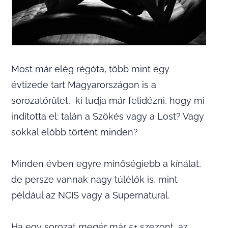
Most már elég régóta, több mint egy
évtizede tart Magyarországon is a
sorozatőrület, ki tudja már felidézni, hogy mi
indította el: talán a Szökés vagy a Lost? Vagy
sokkal előbb történt minden?
Minden évben egyre minőségiebb a kínálat,
de persze vannak nagy túlélők is, mint
például az NCIS vagy a Supernatural.
Ha egy sorozat megér már 5+ szezont, az