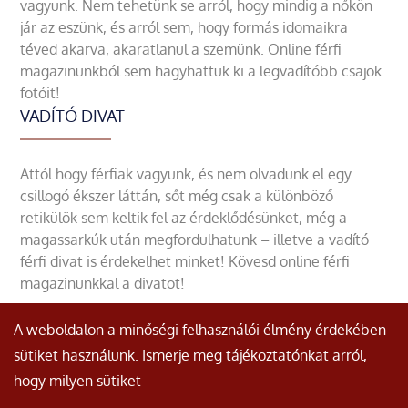
vagyunk. Nem tehetünk se arról, hogy mindig a nőkön
jár az eszünk, és arról sem, hogy formás idomaikra
téved akarva, akaratlanul a szemünk. Online férfi
magazinunkból sem hagyhattuk ki a legvadítóbb csajok
fotóit!
VADÍTÓ DIVAT
Attól hogy férfiak vagyunk, és nem olvadunk el egy
csillogó ékszer láttán, sőt még csak a különböző
retikülök sem keltik fel az érdeklődésünket, még a
magassarkúk után megfordulhatunk – illetve a vadító
férfi divat is érdekelhet minket! Kövesd online férfi
magazinunkkal a divatot!
A weboldalon a minőségi felhasználói élmény érdekében
sütiket használunk. Ismerje meg tájékoztatónkat arról,
hogy milyen sütiket
© Minden jog fenntartva.