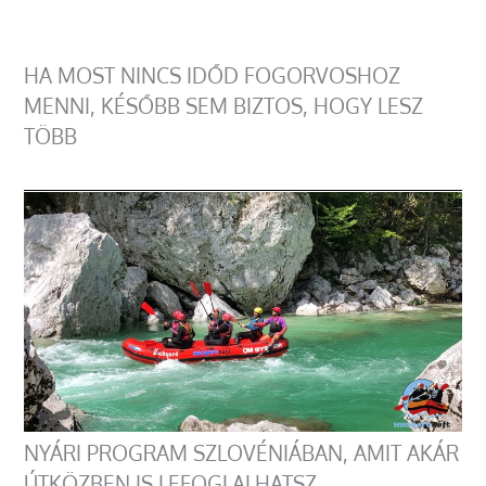
HA MOST NINCS IDŐD FOGORVOSHOZ
MENNI, KÉSŐBB SEM BIZTOS, HOGY LESZ
TÖBB
NYÁRI PROGRAM SZLOVÉNIÁBAN, AMIT AKÁR
ÚTKÖZBEN IS LEFOGLALHATSZ