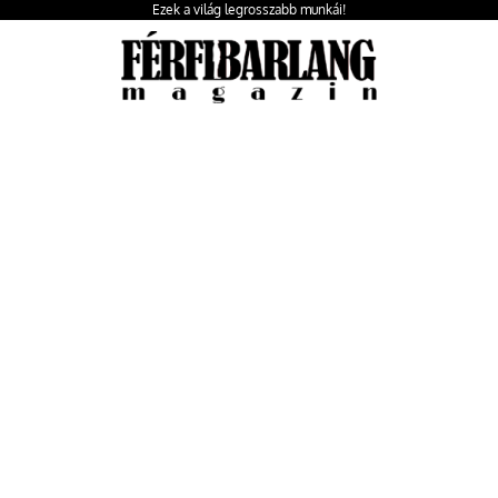
Ezek a világ legrosszabb munkái!