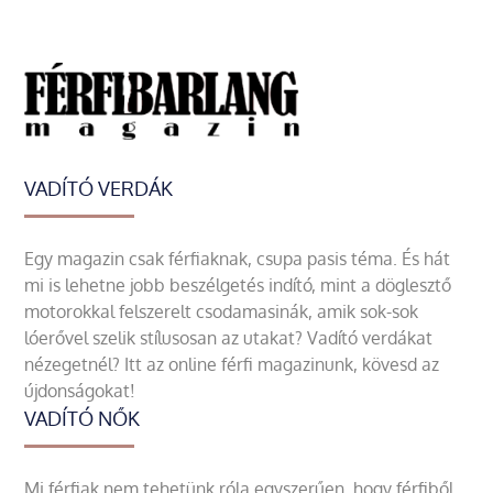
VADÍTÓ VERDÁK
Egy magazin csak férfiaknak, csupa pasis téma. És hát
mi is lehetne jobb beszélgetés indító, mint a döglesztő
motorokkal felszerelt csodamasinák, amik sok-sok
lóerővel szelik stílusosan az utakat? Vadító verdákat
nézegetnél? Itt az online férfi magazinunk, kövesd az
újdonságokat!
VADÍTÓ NŐK
Mi férfiak nem tehetünk róla egyszerűen, hogy férfiből