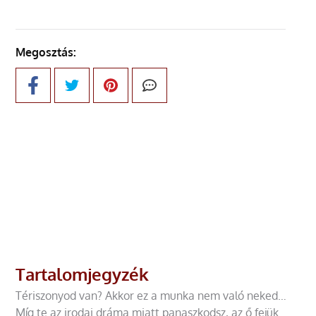
Megosztás:
Tartalomjegyzék
Tériszonyod van? Akkor ez a munka nem való neked…
Míg te az irodai dráma miatt panaszkodsz, az ő fejük