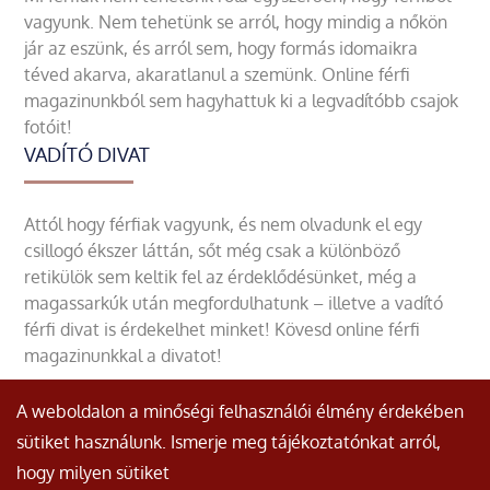
vagyunk. Nem tehetünk se arról, hogy mindig a nőkön
jár az eszünk, és arról sem, hogy formás idomaikra
téved akarva, akaratlanul a szemünk. Online férfi
magazinunkból sem hagyhattuk ki a legvadítóbb csajok
fotóit!
VADÍTÓ DIVAT
Attól hogy férfiak vagyunk, és nem olvadunk el egy
csillogó ékszer láttán, sőt még csak a különböző
retikülök sem keltik fel az érdeklődésünket, még a
magassarkúk után megfordulhatunk – illetve a vadító
férfi divat is érdekelhet minket! Kövesd online férfi
magazinunkkal a divatot!
A weboldalon a minőségi felhasználói élmény érdekében
sütiket használunk. Ismerje meg tájékoztatónkat arról,
hogy milyen sütiket
© Minden jog fenntartva.