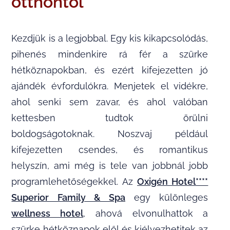
otthontól
Kezdjük is a legjobbal. Egy kis kikapcsolódás,
pihenés mindenkire rá fér a szürke
hétköznapokban, és ezért kifejezetten jó
ajándék évfordulókra. Menjetek el vidékre,
ahol senki sem zavar, és ahol valóban
kettesben tudtok örülni
boldogságotoknak. Noszvaj például
kifejezetten csendes, és romantikus
helyszín, ami még is tele van jobbnál jobb
programlehetőségekkel. Az
Oxigén Hotel****
Superior Family & Spa
egy különleges
wellness hotel
, ahová elvonulhattok a
szürke hétköznapok elől és kiélvezhetitek az