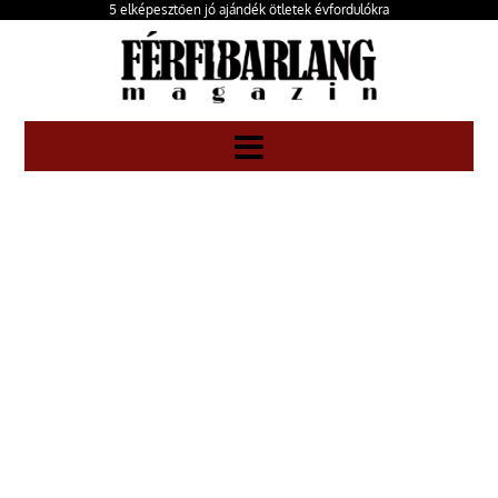
5 elképesztően jó ajándék ötletek évfordulókra