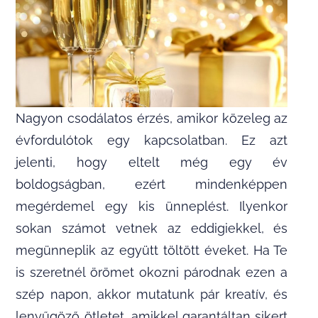
Nagyon csodálatos érzés, amikor közeleg az
évfordulótok egy kapcsolatban. Ez azt
jelenti, hogy eltelt még egy év
boldogságban, ezért mindenképpen
megérdemel egy kis ünneplést. Ilyenkor
sokan számot vetnek az eddigiekkel, és
megünneplik az együtt töltött éveket. Ha Te
is szeretnél örömet okozni párodnak ezen a
szép napon, akkor mutatunk pár kreatív, és
lenyűgöző ötletet, amikkel garantáltan sikert