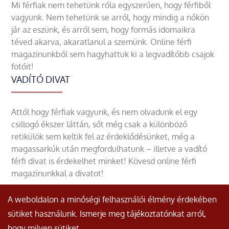
Mi férfiak nem tehetünk róla egyszerűen, hogy férfiből
vagyunk. Nem tehetünk se arról, hogy mindig a nőkön
jár az eszünk, és arról sem, hogy formás idomaikra
téved akarva, akaratlanul a szemünk. Online férfi
magazinunkból sem hagyhattuk ki a legvadítóbb csajok
fotóit!
VADÍTÓ DIVAT
Attól hogy férfiak vagyunk, és nem olvadunk el egy
csillogó ékszer láttán, sőt még csak a különböző
retikülök sem keltik fel az érdeklődésünket, még a
magassarkúk után megfordulhatunk – illetve a vadító
férfi divat is érdekelhet minket! Kövesd online férfi
magazinunkkal a divatot!
A weboldalon a minőségi felhasználói élmény érdekében
sütiket használunk. Ismerje meg tájékoztatónkat arról,
hogy milyen sütiket