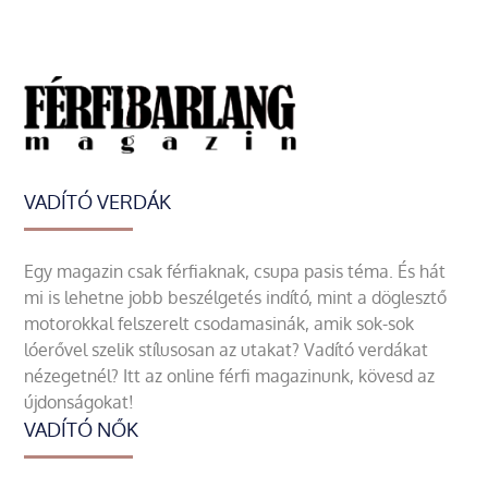
VADÍTÓ VERDÁK
Egy magazin csak férfiaknak, csupa pasis téma. És hát
mi is lehetne jobb beszélgetés indító, mint a döglesztő
motorokkal felszerelt csodamasinák, amik sok-sok
lóerővel szelik stílusosan az utakat? Vadító verdákat
nézegetnél? Itt az online férfi magazinunk, kövesd az
újdonságokat!
VADÍTÓ NŐK