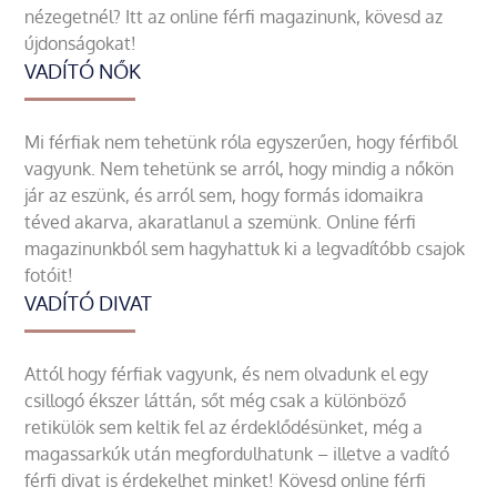
nézegetnél? Itt az online férfi magazinunk, kövesd az
újdonságokat!
VADÍTÓ NŐK
Mi férfiak nem tehetünk róla egyszerűen, hogy férfiből
vagyunk. Nem tehetünk se arról, hogy mindig a nőkön
jár az eszünk, és arról sem, hogy formás idomaikra
téved akarva, akaratlanul a szemünk. Online férfi
magazinunkból sem hagyhattuk ki a legvadítóbb csajok
fotóit!
VADÍTÓ DIVAT
Attól hogy férfiak vagyunk, és nem olvadunk el egy
csillogó ékszer láttán, sőt még csak a különböző
retikülök sem keltik fel az érdeklődésünket, még a
magassarkúk után megfordulhatunk – illetve a vadító
férfi divat is érdekelhet minket! Kövesd online férfi