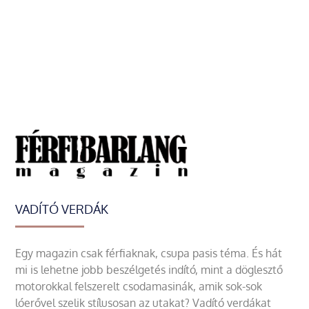
VADÍTÓ VERDÁK
Egy magazin csak férfiaknak, csupa pasis téma. És hát
mi is lehetne jobb beszélgetés indító, mint a döglesztő
motorokkal felszerelt csodamasinák, amik sok-sok
lóerővel szelik stílusosan az utakat? Vadító verdákat