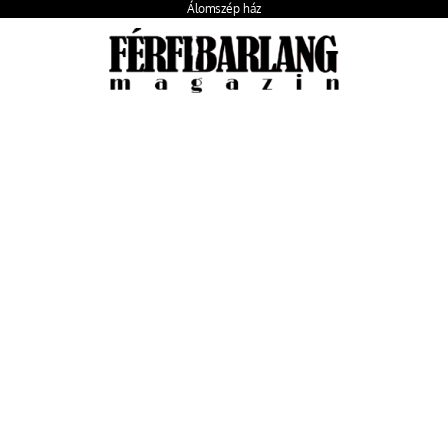
Álomszép ház