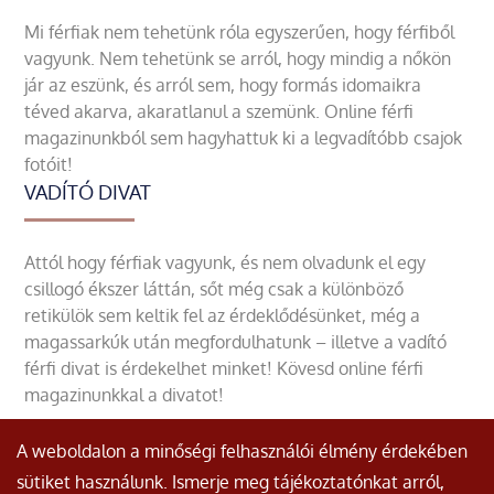
Mi férfiak nem tehetünk róla egyszerűen, hogy férfiből
vagyunk. Nem tehetünk se arról, hogy mindig a nőkön
jár az eszünk, és arról sem, hogy formás idomaikra
téved akarva, akaratlanul a szemünk. Online férfi
magazinunkból sem hagyhattuk ki a legvadítóbb csajok
fotóit!
VADÍTÓ DIVAT
Attól hogy férfiak vagyunk, és nem olvadunk el egy
csillogó ékszer láttán, sőt még csak a különböző
retikülök sem keltik fel az érdeklődésünket, még a
magassarkúk után megfordulhatunk – illetve a vadító
férfi divat is érdekelhet minket! Kövesd online férfi
magazinunkkal a divatot!
A weboldalon a minőségi felhasználói élmény érdekében
sütiket használunk. Ismerje meg tájékoztatónkat arról,