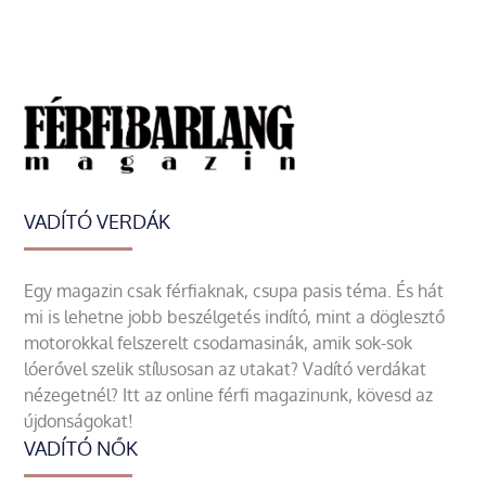
VADÍTÓ VERDÁK
Egy magazin csak férfiaknak, csupa pasis téma. És hát
mi is lehetne jobb beszélgetés indító, mint a döglesztő
motorokkal felszerelt csodamasinák, amik sok-sok
lóerővel szelik stílusosan az utakat? Vadító verdákat
nézegetnél? Itt az online férfi magazinunk, kövesd az
újdonságokat!
VADÍTÓ NŐK