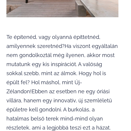
Te építenéd, vagy olyanná építtetnéd,
amilyennek szeretnéd?Ha viszont egyáltalán
nem gondolkoztál még ilyenen, akkor most
mutatunk egy kis inspirációt. A valóság
sokkal szebb, mint az álmok. Hogy hol is
épült fel? Hol máshol, mint Új-
Zélandon!Ebben az esetben ne egy óriási
villára, hanem egy innovatív, új szemléletű
épületre kell gondolni. A burkolás, a
hatalmas belső terek mind-mind olyan
részletek, ami a legjobbá teszi ezt a házat.