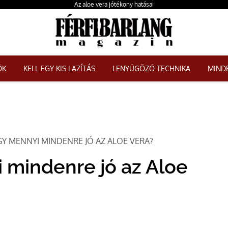
Az aloe vera jótékony hatásai
ŐK
KELL EGY KIS LAZÍTÁS
LENYŰGÖZŐ TECHNIKA
MINDE
Y MENNYI MINDENRE JÓ AZ ALOE VERA?
 mindenre jó az Aloe