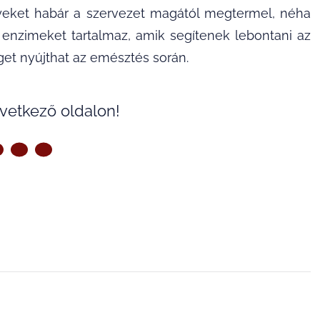
eket habár a szervezet magától megtermel, néha
n enzimeket tartalmaz, amik segítenek lebontani az
éget nyújthat az emésztés során.
övetkező oldalon!
ZŐ OLDAL