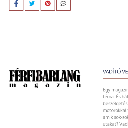
VADÍTÓ V
Egy magazin 
téma. És hát
beszélgetés 
motorokkal 
amik sok-sok
utakat? Vadí