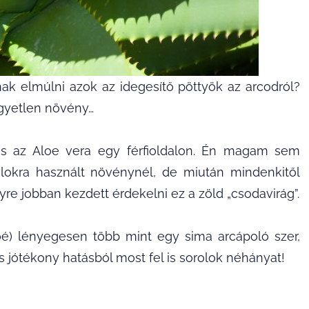
ak elmúlni azok az idegesítő pöttyök az arcodról?
gyetlen növény…
es az Aloe vera egy férfioldalon. Én magam sem
lokra használt növénynél, de miután mindenkitől
yre jobban kezdett érdekelni ez a zöld „csodavirág”.
loé) lényegesen több mint egy sima arcápoló szer,
os jótékony hatásból most fel is sorolok néhányat!