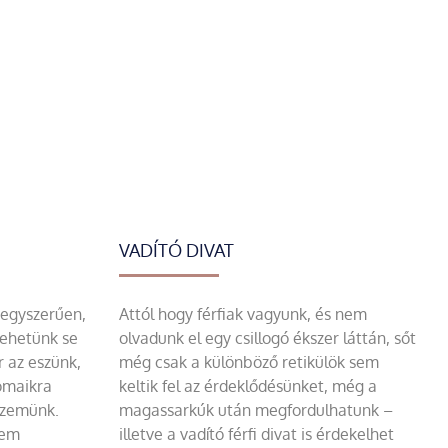
VADÍTÓ DIVAT
 egyszerűen,
Attól hogy férfiak vagyunk, és nem
tehetünk se
olvadunk el egy csillogó ékszer láttán, sőt
r az eszünk,
még csak a különböző retikülök sem
omaikra
keltik fel az érdeklődésünket, még a
szemünk.
magassarkúk után megfordulhatunk –
sem
illetve a vadító férfi divat is érdekelhet