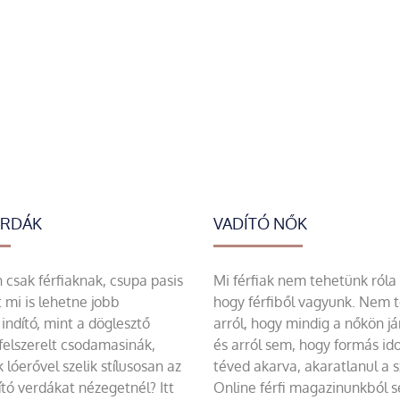
ERDÁK
VADÍTÓ NŐK
csak férfiaknak, csupa pasis
Mi férfiak nem tehetünk róla
 mi is lehetne jobb
hogy férfiből vagyunk. Nem 
indító, mint a döglesztő
arról, hogy mindig a nőkön já
felszerelt csodamasinák,
és arról sem, hogy formás id
 lóerővel szelik stílusosan az
téved akarva, akaratlanul a 
tó verdákat nézegetnél? Itt
Online férfi magazinunkból 