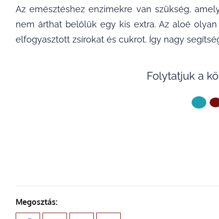
Az emésztéshez enzimekre van szükség, amely
nem árthat belőlük egy kis extra. Az aloé olya
elfogyasztott zsírokat és cukrot. Így nagy segíts
Folytatjuk a k
KÖVETKE
Megosztás: