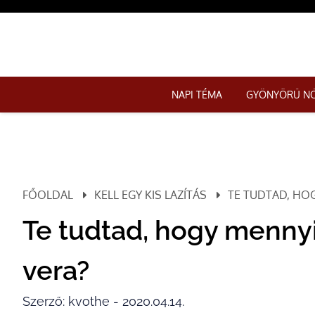
NAPI TÉMA
GYÖNYÖRŰ N
FŐOLDAL
KELL EGY KIS LAZÍTÁS
TE TUDTAD, HOG
Te tudtad, hogy mennyi
vera?
Szerző: kvothe - 2020.04.14.