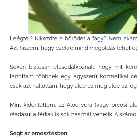
Leégtél? Kikezdte a bőrödet a fagy? Nem akarn
Azt hiszem, hogy ezekre mind megoldás lehet e
Sokan biztosan elcsodálkoznak, hogy mit ker
tartottam többnek egy egyszerű kozmetikai cé
csak azt hallottam, hogy aloe ez meg aloe az, eg
Mint kiderítettem, az Aloe vera (vagy orvosi a
ráadásul a férfiak is sok hasznát vehetik. A szám
Segít az emésztésben