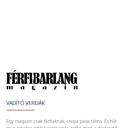
VADÍTÓ VERDÁK
Egy magazin csak férfiaknak, csupa pasis téma. És hát