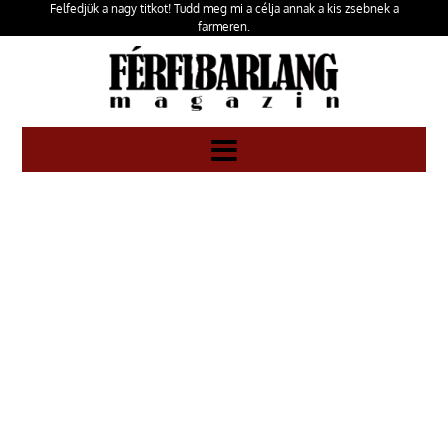
Felfedjük a nagy titkot! Tudd meg mi a célja annak a kis zsebnek a
farmeren.