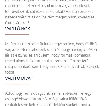
mi is lehetne jobb beszélgetés indító, mint a döglesztő
motorokkal felszerelt csodamasinák, amik sok-sok
lóerővel szelik stílusosan az utakat? Vadító verdákat
nézegetnél? Itt az online férfi magazinunk, kövesd az
újdonságokat!
VADÍTÓ NŐK
Mi férfiak nem tehetünk róla egyszerűen, hogy férfiből
vagyunk. Nem tehetünk se arról, hogy mindig a nőkön
jár az eszünk, és arról sem, hogy formás idomaikra
téved akarva, akaratlanul a szemünk. Online férfi
magazinunkból sem hagyhattuk ki a legvadítóbb csajok
fotóit!
VADÍTÓ DIVAT
Attól hogy férfiak vagyunk, és nem olvadunk el egy
csillogó ékszer láttán, sőt még csak a különböző
retikülök sem keltik fel az érdeklődésünket, még a