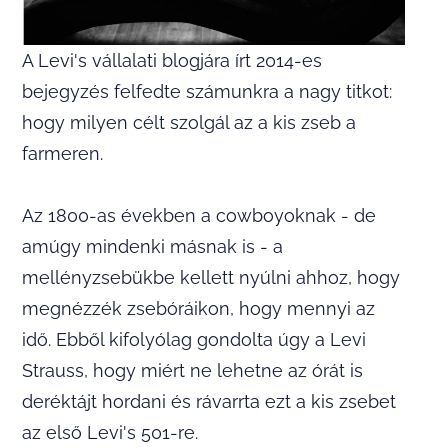
A Levi's vállalati blogjára írt 2014-es
bejegyzés felfedte számunkra a nagy titkot:
hogy milyen célt szolgál az a kis zseb a
farmeren.
Az 1800-as években a cowboyoknak - de
amúgy mindenki másnak is - a
mellényzsebükbe kellett nyúlni ahhoz, hogy
megnézzék zsebóráikon, hogy mennyi az
idő. Ebből kifolyólag gondolta úgy a Levi
Strauss, hogy miért ne lehetne az órát is
deréktájt hordani és rávarrta ezt a kis zsebet
az első Levi's 501-re.