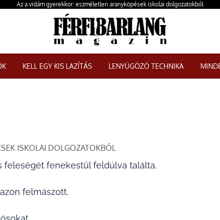
Az a vidám gyerekkor: eszméletlen aranyköpések iskolai dolgozatokból
ŐK
KELL EGY KIS LAZÍTÁS
LENYŰGÖZŐ TECHNIKA
MINDE
ÉSEK ISKOLAI DOLGOZATOKBÓL
s feleségét fenekestül feldúlva találta.
 azon felmászott.
dósokat.