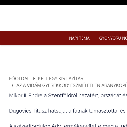
NAPI TÉMA
GYÖNYÖRŰ N
FŐOLDAL
KELL EGY KIS LAZÍTÁS
AZ A VIDÁM GYEREKKOR: ESZMÉLETLEN ARANYKÖP
Mikor II. Endre a Szentföldről hazatért, országát é
Dugovics Titusz hátsóját a falnak támasztotta, és
A századfordulón Ady termékenyítette meg a tu