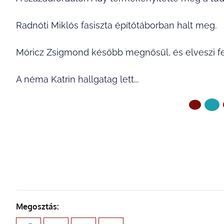
Radnóti Miklós fasiszta építőtáborban halt meg.
Móricz Zsigmond később megnősül, és elveszi f
A néma Katrin hallgatag lett...
ELŐZŐ OLDAL
Megosztás: