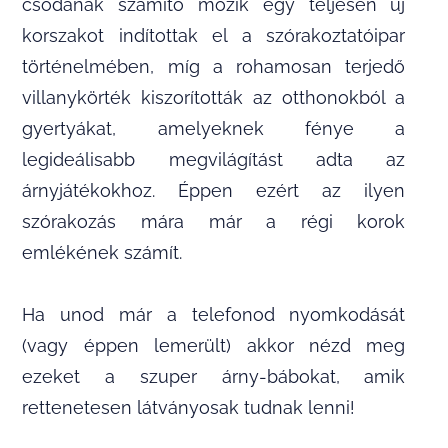
csodának számító mozik egy teljesen új
korszakot indítottak el a szórakoztatóipar
történelmében, míg a rohamosan terjedő
villanykörték kiszorították az otthonokból a
gyertyákat, amelyeknek fénye a
legideálisabb megvilágítást adta az
árnyjátékokhoz. Éppen ezért az ilyen
szórakozás mára már a régi korok
emlékének számít.
Ha unod már a telefonod nyomkodását
(vagy éppen lemerült) akkor nézd meg
ezeket a szuper árny-bábokat, amik
rettenetesen látványosak tudnak lenni!