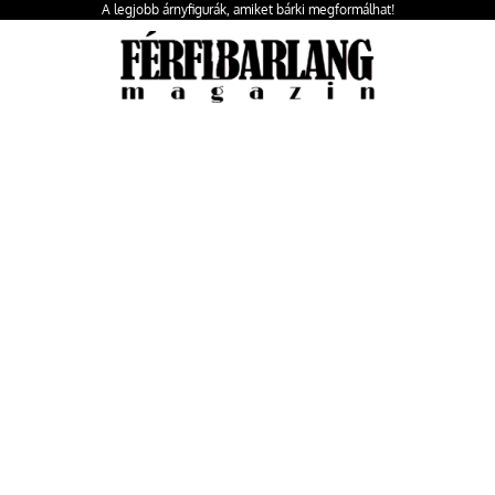
A legjobb árnyfigurák, amiket bárki megformálhat!