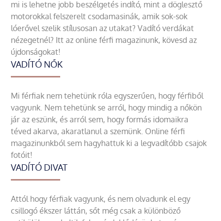
mi is lehetne jobb beszélgetés indító, mint a döglesztő
motorokkal felszerelt csodamasinák, amik sok-sok
lóerővel szelik stílusosan az utakat? Vadító verdákat
nézegetnél? Itt az online férfi magazinunk, kövesd az
újdonságokat!
VADÍTÓ NŐK
Mi férfiak nem tehetünk róla egyszerűen, hogy férfiből
vagyunk. Nem tehetünk se arról, hogy mindig a nőkön
jár az eszünk, és arról sem, hogy formás idomaikra
téved akarva, akaratlanul a szemünk. Online férfi
magazinunkból sem hagyhattuk ki a legvadítóbb csajok
fotóit!
VADÍTÓ DIVAT
Attól hogy férfiak vagyunk, és nem olvadunk el egy
csillogó ékszer láttán, sőt még csak a különböző