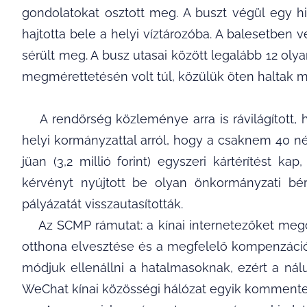
gondolatokat osztott meg. A buszt végül egy hi
hajtotta bele a helyi víztározóba. A balesetben v
sérült meg. A busz utasai között legalább 12 olyan
megmérettetésén volt túl, közülük öten haltak 
A rendőrség közleménye arra is rávilágított, 
helyi kormányzattal arról, hogy a csaknem 40 
jüan (3,2 millió forint) egyszeri kártérítést k
kérvényt nyújtott be olyan önkormányzati bér
pályázatát visszautasították.
Az SCMP rámutat: a kínai internetezőket megos
otthona elvesztése és a megfelelő kompenzáció h
módjuk ellenállni a hatalmasoknak, ezért a nál
WeChat kínai közösségi hálózat egyik kommentel