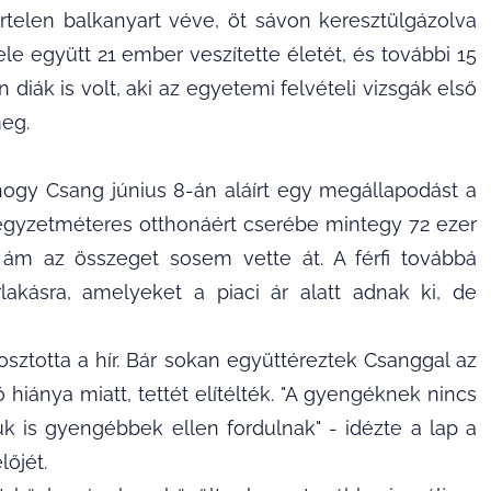
rtelen balkanyart véve, öt sávon keresztülgázolva
ele együtt 21 ember veszítette életét, és további 15
 diák is volt, aki az egyetemi felvételi vizsgák első
meg.
hogy Csang június 8-án aláírt egy megállapodást a
négyzetméteres otthonáért cserébe mintegy 72 ezer
ap, ám az összeget sosem vette át. A férfi továbbá
lakásra, amelyeket a piaci ár alatt adnak ki, de
ztotta a hír. Bár sokan együttéreztek Csanggal az
iánya miatt, tettét elítélték. "A gyengéknek nincs
uk is gyengébbek ellen fordulnak" - idézte a lap a
őjét.