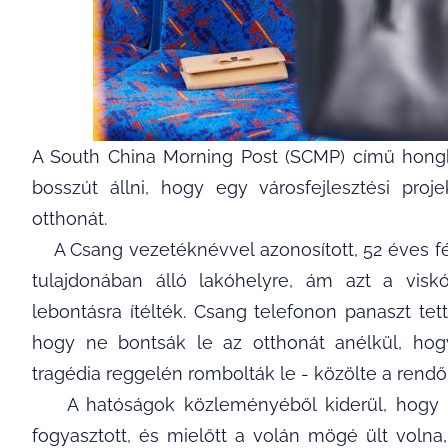
A South China Morning Post (SCMP) című hongko
bosszút állni, hogy egy városfejlesztési pro
otthonát.
A Csang vezetéknévvel azonosított, 52 éves férf
tulajdonában álló lakóhelyre, ám azt a visk
lebontásra ítélték. Csang telefonon panaszt tet
hogy ne bontsák le az otthonát anélkül, hogy
tragédia reggelén rombolták le - közölte a rendő
A hatóságok közleményéből kiderül, hogy a f
fogyasztott, és mielőtt a volán mögé ült volna, 