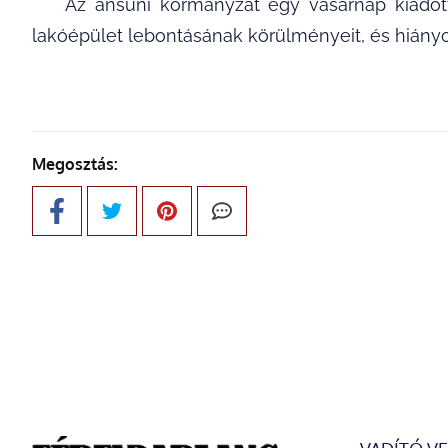
Az ansuni kormányzat egy vasárnap kiadott 
lakóépület lebontásának körülményeit, és hiányo
Megosztás: