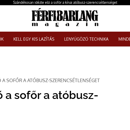
Szándékosan idézte elő a sofőr a kínai atóbusz-szerencsétlenséget
ŐK
KELL EGY KIS LAZÍTÁS
LENYŰGÖZŐ TECHNIKA
MINDE
Ő A SOFŐR A ATÓBUSZ-SZERENCSÉTLENSÉGET
 a sofőr a atóbusz-