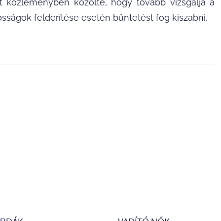
közleményben közölte, hogy tovább vizsgálja a
sságok felderítése esetén büntetést fog kiszabni.