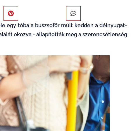
ele egy tóba a buszsofőr múlt kedden a délnyugat-
alálát okozva - állapították meg a szerencsétlenség