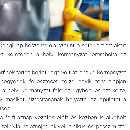
ngi lap beszámolója szerint a sofőr amiatt akart
jekt keretében a helyi kormányzat lerombolta az
inek tartós bérleti joga volt az ansuni kormányzat
ónegyedek fejlesztését célzó egyik terv alapján
t a helyi kormányzat felé az ügyben, és azt kérte,
 másikat biztosítanának helyette. Az épületet a
rség.
érfi aznap vezetés előtt és közben is alkoholt
felhívta barátnőjét, akivel "cinikus és pesszimista"