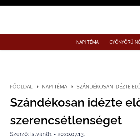
NAPI TÉMA
GYÖNYÖRŰ N
FŐOLDAL
NAPI TÉMA
SZÁNDÉKOSAN IDÉZTE EL
Szándékosan idézte elő
szerencsétlenséget
Szerző: István81 - 2020.07.13.