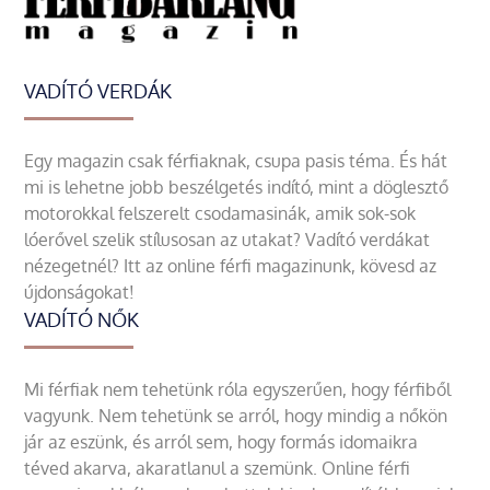
VADÍTÓ VERDÁK
Egy magazin csak férfiaknak, csupa pasis téma. És hát
mi is lehetne jobb beszélgetés indító, mint a döglesztő
motorokkal felszerelt csodamasinák, amik sok-sok
lóerővel szelik stílusosan az utakat? Vadító verdákat
nézegetnél? Itt az online férfi magazinunk, kövesd az
újdonságokat!
VADÍTÓ NŐK
Mi férfiak nem tehetünk róla egyszerűen, hogy férfiből
vagyunk. Nem tehetünk se arról, hogy mindig a nőkön
jár az eszünk, és arról sem, hogy formás idomaikra
téved akarva, akaratlanul a szemünk. Online férfi