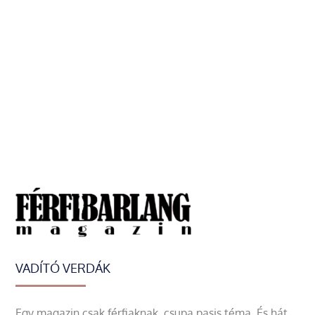
VADÍTÓ VERDÁK
Egy magazin csak férfiaknak, csupa pasis téma. És hát