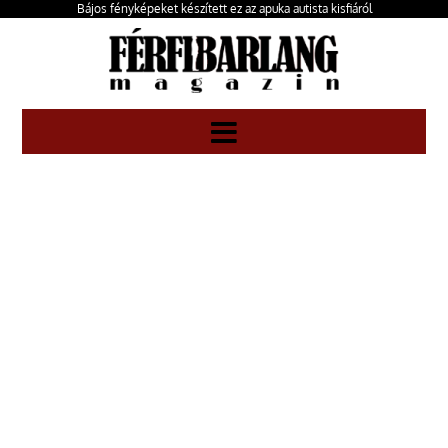
Bájos fényképeket készített ez az apuka autista kisfiáról