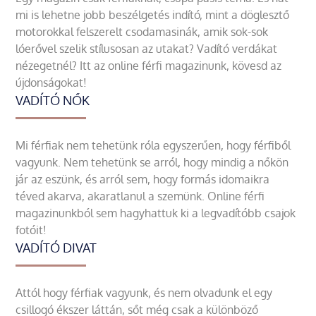
mi is lehetne jobb beszélgetés indító, mint a döglesztő
motorokkal felszerelt csodamasinák, amik sok-sok
lóerővel szelik stílusosan az utakat? Vadító verdákat
nézegetnél? Itt az online férfi magazinunk, kövesd az
újdonságokat!
VADÍTÓ NŐK
Mi férfiak nem tehetünk róla egyszerűen, hogy férfiből
vagyunk. Nem tehetünk se arról, hogy mindig a nőkön
jár az eszünk, és arról sem, hogy formás idomaikra
téved akarva, akaratlanul a szemünk. Online férfi
magazinunkból sem hagyhattuk ki a legvadítóbb csajok
fotóit!
VADÍTÓ DIVAT
Attól hogy férfiak vagyunk, és nem olvadunk el egy
csillogó ékszer láttán, sőt még csak a különböző