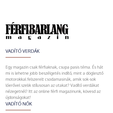
VADÍTÓ VERDÁK
Egy magazin csak férfiaknak, csupa pasis téma. És hát
mi is lehetne jobb beszélgetés indító, mint a döglesztő
motorokkal felszerelt csodamasinák, amik sok-sok
lóerővel szelik stílusosan az utakat? Vadító verdákat
nézegetnél? Itt az online férfi magazinunk, kövesd az
újdonságokat!
VADÍTÓ NŐK