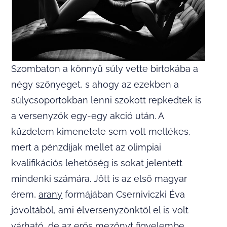
Szombaton a könnyű súly vette birtokába a
négy szőnyeget, s ahogy az ezekben a
súlycsoportokban lenni szokott repkedtek is
a versenyzők egy-egy akció után. A
küzdelem kimenetele sem volt mellékes,
mert a pénzdíjak mellet az olimpiai
kvalifikációs lehetőség is sokat jelentett
mindenki számára. Jött is az első magyar
érem,
arany
formájában Cserniviczki Éva
jóvoltából, ami élversenyzőnktől el is volt
várható, de az erős mezőnyt figyelembe