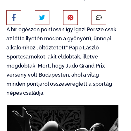
A hír egészen pontosan így igaz! Persze csak
az látta ilyetén módon a gyönyörű, ünnepi
alkalomhoz „öltöztetett” Papp László
Sportcsarnokot, akit eldobtak, illetve
megdobtak. Mert, hogy Judo Grand Prix
verseny volt Budapesten, ahol a világ
minden pontjáról összesereglett a sportág
népes családja.