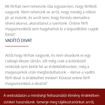
Mi férfiak nem tehetünk róla egyszerűen, hogy férfiből
vagyunk. Nem tehetünk se arról, hogy mindig a nőkön
jár az eszünk, és arról sem, hogy formás idomaikra
téved akarva, akaratlanul a szemünk. Online férfi
magazinunkból sem hagyhattuk ki a legvadítóbb csajok
fotóit!
VADÍTÓ DIVAT
Attól hogy férfiak vagyunk, és nem olvadunk el egy
csillogó ékszer láttán, sőt még csak a különböző
retikülök sem keltik fel az érdeklődésünket, még a
magassarkúk után megfordulhatunk – illetve a vadító
férfi divat is érdekelhet minket! Kövesd online férfi
magazinunkkal a divatot!
A weboldalon a minőségi felhasználói élmény érdekében
sütiket használunk. Ismerje meg tájékoztatónkat arról,