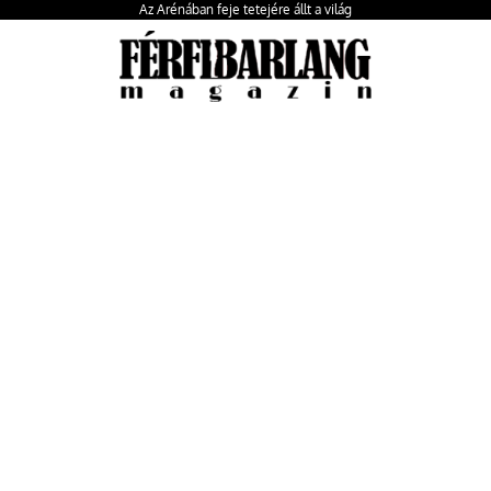
Az Arénában feje tetejére állt a világ