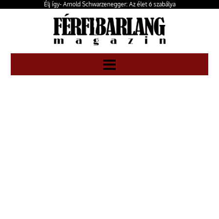
Élj így- Arnold Schwarzenegger: Az élet 6 szabálya