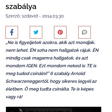
szabálya
Szerző: szdavid - 2014.03.30.
„Ne is figyeljetek azokra, akik azt mondják,
nem lehet. ÉN soha nem hallgatok rájuk. ÉN
mindig csak magamra hallgatok, és azt
mondom IGEN. Ezt mondom neked is: TE is
meg tudod csinálni!” 6 szabály Arnold
Schwarzeneggertől, hogy sikeres legyél az
életben. Ő meg tudta csinálta. Te is képes
vagy rá!