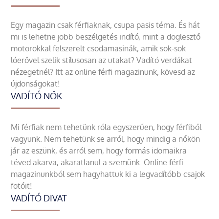
Egy magazin csak férfiaknak, csupa pasis téma. És hát
mi is lehetne jobb beszélgetés indító, mint a döglesztő
motorokkal felszerelt csodamasinák, amik sok-sok
lóerővel szelik stílusosan az utakat? Vadító verdákat
nézegetnél? Itt az online férfi magazinunk, kövesd az
újdonságokat!
VADÍTÓ NŐK
Mi férfiak nem tehetünk róla egyszerűen, hogy férfiből
vagyunk. Nem tehetünk se arról, hogy mindig a nőkön
jár az eszünk, és arról sem, hogy formás idomaikra
téved akarva, akaratlanul a szemünk. Online férfi
magazinunkból sem hagyhattuk ki a legvadítóbb csajok
fotóit!
VADÍTÓ DIVAT