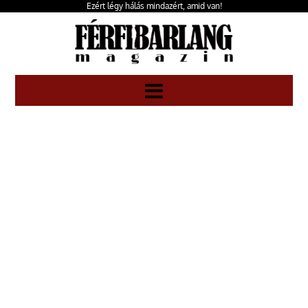
Ezért légy hálás mindazért, amid van!