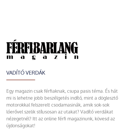
VADÍTÓ VERDÁK
Egy magazin csak férfiaknak, csupa pasis téma. És hát
mi is lehetne jobb beszélgetés indító, mint a döglesztő
motorokkal felszerelt csodamasinák, amik sok-sok
lóerővel szelik stílusosan az utakat? Vadító verdákat
nézegetnél? Itt az online férfi magazinunk, kövesd az
újdonságokat!