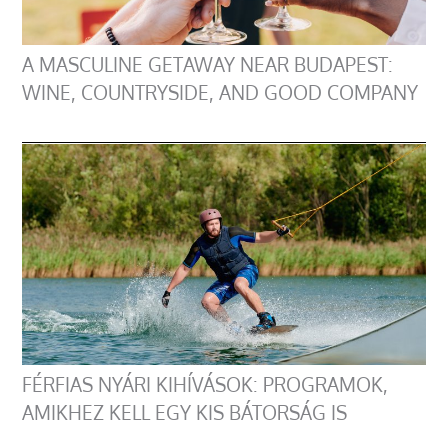
A MASCULINE GETAWAY NEAR BUDAPEST:
WINE, COUNTRYSIDE, AND GOOD COMPANY
FÉRFIAS NYÁRI KIHÍVÁSOK: PROGRAMOK,
AMIKHEZ KELL EGY KIS BÁTORSÁG IS