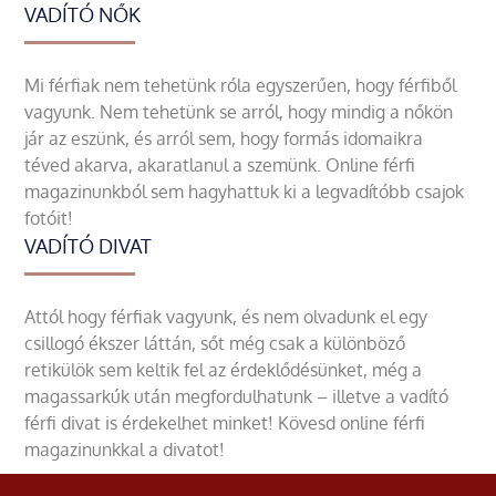
VADÍTÓ NŐK
Mi férfiak nem tehetünk róla egyszerűen, hogy férfiből
vagyunk. Nem tehetünk se arról, hogy mindig a nőkön
jár az eszünk, és arról sem, hogy formás idomaikra
téved akarva, akaratlanul a szemünk. Online férfi
magazinunkból sem hagyhattuk ki a legvadítóbb csajok
fotóit!
VADÍTÓ DIVAT
Attól hogy férfiak vagyunk, és nem olvadunk el egy
csillogó ékszer láttán, sőt még csak a különböző
retikülök sem keltik fel az érdeklődésünket, még a
magassarkúk után megfordulhatunk – illetve a vadító
férfi divat is érdekelhet minket! Kövesd online férfi
magazinunkkal a divatot!