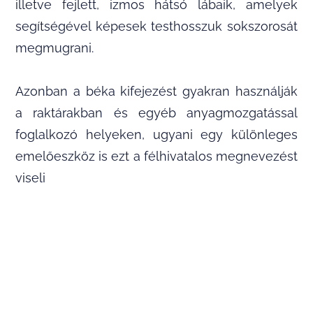
illetve fejlett, izmos hátsó lábaik, amelyek
segítségével képesek testhosszuk sokszorosát
megmugrani.
Azonban a béka kifejezést gyakran használják
a raktárakban és egyéb anyagmozgatással
foglalkozó helyeken, ugyani egy különleges
emelőeszköz is ezt a félhivatalos megnevezést
viseli