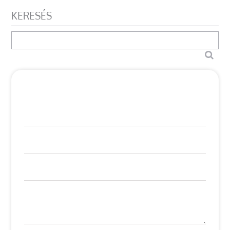
KERESÉS
ÜZENJ NEKÜNK
Név
E-mail
Telefon
Üzenet