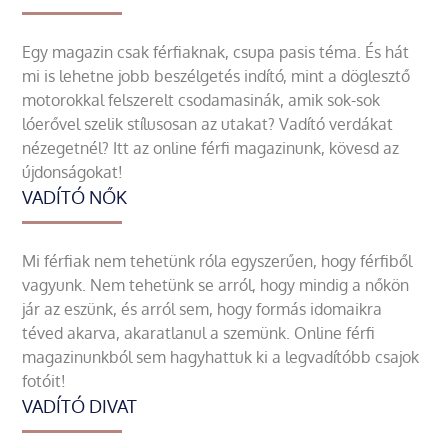
Egy magazin csak férfiaknak, csupa pasis téma. És hát
mi is lehetne jobb beszélgetés indító, mint a döglesztő
motorokkal felszerelt csodamasinák, amik sok-sok
lóerővel szelik stílusosan az utakat? Vadító verdákat
nézegetnél? Itt az online férfi magazinunk, kövesd az
újdonságokat!
VADÍTÓ NŐK
Mi férfiak nem tehetünk róla egyszerűen, hogy férfiből
vagyunk. Nem tehetünk se arról, hogy mindig a nőkön
jár az eszünk, és arról sem, hogy formás idomaikra
téved akarva, akaratlanul a szemünk. Online férfi
magazinunkból sem hagyhattuk ki a legvadítóbb csajok
fotóit!
VADÍTÓ DIVAT