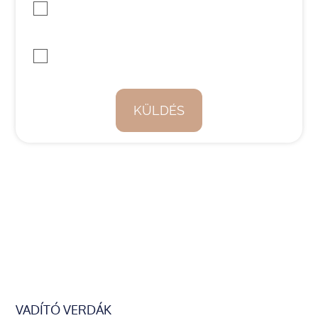
A checkbox pipálásával - az Általános Adatvédelmi
Rendelet (GDPR) 6. cikk (1) bekezdés a) pontja, továbbá a 7.
cikk rendelkezése
Nem vagyok robot!
KÜLDÉS
VADÍTÓ VERDÁK