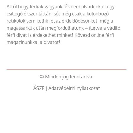
Attól hogy férfiak vagyunk, és nem olvadunk el egy
csillogó ékszer láttán, sőt még csak a különböző
retikülök sem keltik fel az érdeklődésünket, még a
magassarkúk után megfordulhatunk – illetve a vadító
férfi divat is érdekelhet minket! Kövesd online férfi
magazinunkkal a divatot!
© Minden jog fenntartva.
ÁSZF
|
Adatvédelmi nyilatkozat