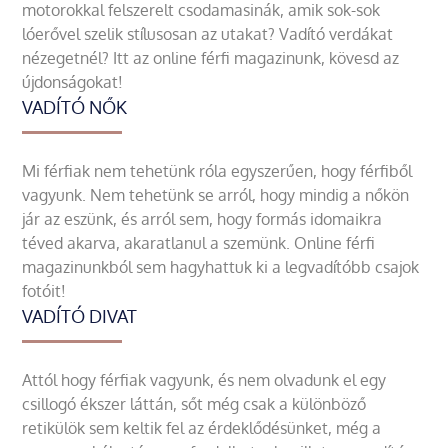
motorokkal felszerelt csodamasinák, amik sok-sok
lóerővel szelik stílusosan az utakat? Vadító verdákat
nézegetnél? Itt az online férfi magazinunk, kövesd az
újdonságokat!
VADÍTÓ NŐK
Mi férfiak nem tehetünk róla egyszerűen, hogy férfiből
vagyunk. Nem tehetünk se arról, hogy mindig a nőkön
jár az eszünk, és arról sem, hogy formás idomaikra
téved akarva, akaratlanul a szemünk. Online férfi
magazinunkból sem hagyhattuk ki a legvadítóbb csajok
fotóit!
VADÍTÓ DIVAT
Attól hogy férfiak vagyunk, és nem olvadunk el egy
csillogó ékszer láttán, sőt még csak a különböző
retikülök sem keltik fel az érdeklődésünket, még a