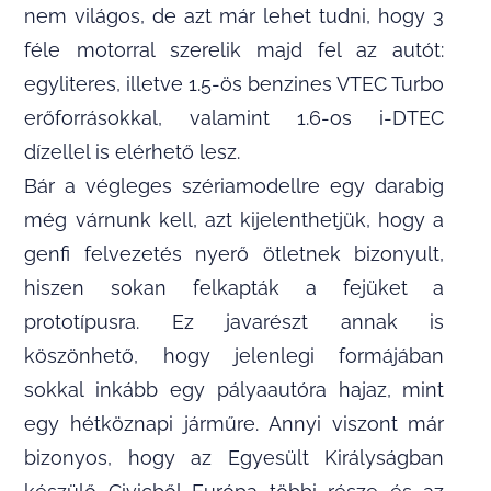
nem világos, de azt már lehet tudni, hogy 3
féle motorral szerelik majd fel az autót:
egyliteres, illetve 1.5-ös benzines VTEC Turbo
erőforrásokkal, valamint 1.6-os i-DTEC
dízellel is elérhető lesz.
Bár a végleges szériamodellre egy darabig
még várnunk kell, azt kijelenthetjük, hogy a
genfi felvezetés nyerő ötletnek bizonyult,
hiszen sokan felkapták a fejüket a
prototípusra. Ez javarészt annak is
köszönhető, hogy jelenlegi formájában
sokkal inkább egy pályaautóra hajaz, mint
egy hétköznapi járműre. Annyi viszont már
bizonyos, hogy az Egyesült Királyságban