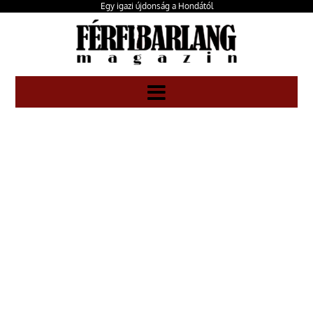
Egy igazi újdonság a Hondától