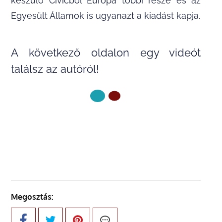
készülő Civicből Európa többi része és az
Egyesült Államok is ugyanazt a kiadást kapja.
A következő oldalon egy videót
találsz az autóról!
KÖVETKEZŐ OLDAL
Megosztás: