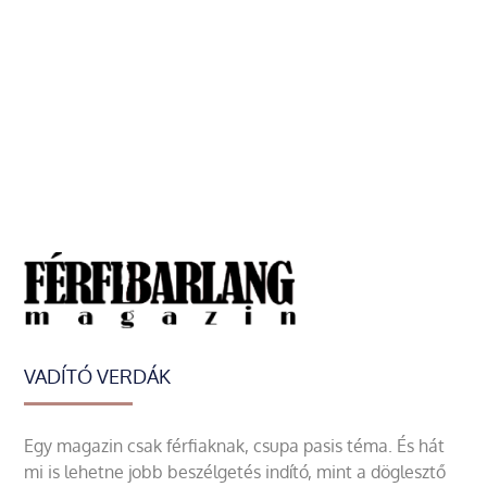
VADÍTÓ VERDÁK
Egy magazin csak férfiaknak, csupa pasis téma. És hát
mi is lehetne jobb beszélgetés indító, mint a döglesztő