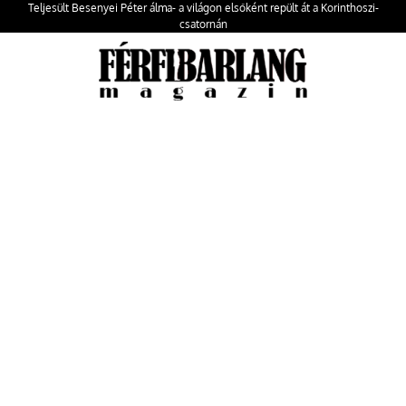
Teljesült Besenyei Péter álma- a világon elsőként repült át a Korinthoszi-
csatornán