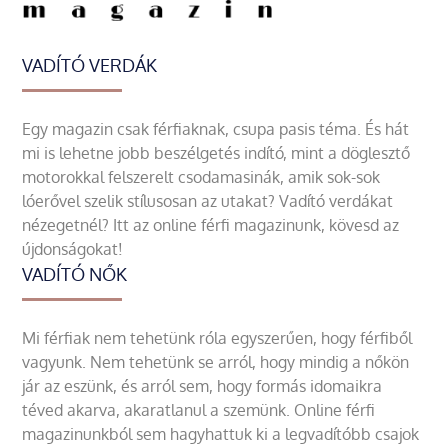
VADÍTÓ VERDÁK
Egy magazin csak férfiaknak, csupa pasis téma. És hát
mi is lehetne jobb beszélgetés indító, mint a döglesztő
motorokkal felszerelt csodamasinák, amik sok-sok
lóerővel szelik stílusosan az utakat? Vadító verdákat
nézegetnél? Itt az online férfi magazinunk, kövesd az
újdonságokat!
VADÍTÓ NŐK
Mi férfiak nem tehetünk róla egyszerűen, hogy férfiből
vagyunk. Nem tehetünk se arról, hogy mindig a nőkön
jár az eszünk, és arról sem, hogy formás idomaikra
téved akarva, akaratlanul a szemünk. Online férfi
magazinunkból sem hagyhattuk ki a legvadítóbb csajok