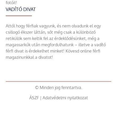
fotóit!
VADÍTÓ DIVAT
Attól hogy férfiak vagyunk, és nem olvadunk el egy
csillogó ékszer láttán, sőt még csak a különböző
retikülök sem keltik fel az érdeklődésünket, még a
magassarkúk után megfordulhatunk – illetve a vadító
férfi divat is érdekelhet minket! Kövesd online férfi
magazinunkkal a divatot!
© Minden jog fenntartva.
ÁSZF
|
Adatvédelmi nyilatkozat