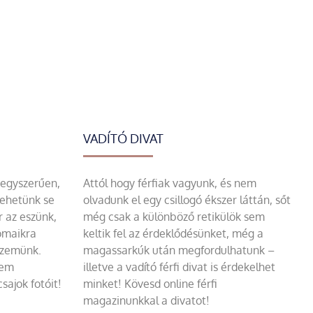
VADÍTÓ DIVAT
 egyszerűen,
Attól hogy férfiak vagyunk, és nem
tehetünk se
olvadunk el egy csillogó ékszer láttán, sőt
r az eszünk,
még csak a különböző retikülök sem
omaikra
keltik fel az érdeklődésünket, még a
szemünk.
magassarkúk után megfordulhatunk –
sem
illetve a vadító férfi divat is érdekelhet
sajok fotóit!
minket! Kövesd online férfi
magazinunkkal a divatot!