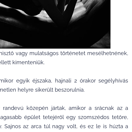
misztő vagy mulatságos történetet mesélhetnének,
llett kimenteniük.
amikor egyik éjszaka, hajnali 2 órakor segélyhívás
metlen helyre sikerült beszorulnia.
 randevú közepén jártak, amikor a srácnak az a
magasabb épület tetejéről egy szomszédos tetőre,
 Sajnos az arca túl nagy volt, és ez le is húzta a