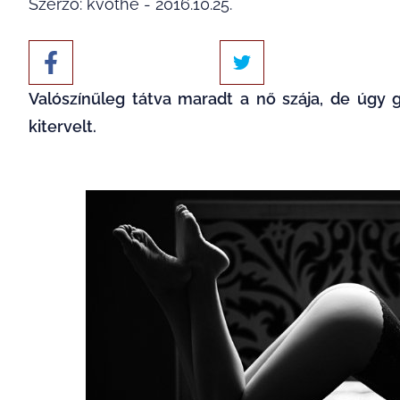
Szerző: kvothe - 2016.10.25.
Valószínűleg tátva maradt a nő szája, de úgy g
kitervelt.