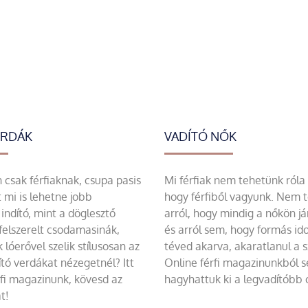
ERDÁK
VADÍTÓ NŐK
csak férfiaknak, csupa pasis
Mi férfiak nem tehetünk róla
 mi is lehetne jobb
hogy férfiből vagyunk. Nem 
indító, mint a döglesztő
arról, hogy mindig a nőkön já
felszerelt csodamasinák,
és arról sem, hogy formás id
 lóerővel szelik stílusosan az
téved akarva, akaratlanul a 
tó verdákat nézegetnél? Itt
Online férfi magazinunkból 
rfi magazinunk, kövesd az
hagyhattuk ki a legvadítóbb c
t!