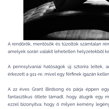
A rendőrök, mentősök és tűzoltók számtalan ré
amelyek során valakit lehetetlen helyzetekből ke
A pennsylvaniai hatóságok új sztorira leltek, 
érkezett a 911-re, mivel egy férfinek igazán kelle
A 22 éves Grant Birdsong és párja éppen egy
fantasztikus ötlete támadt, hogy átugrik egy 
ezzel bizonyítva, hogy ő milyen kemény legény.