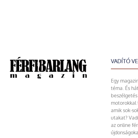
VADÍTÓ V
Egy magazin 
téma. És hát
beszélgetés 
motorokkal 
amik sok-sok
utakat? Vadí
az online fé
újdonságoka