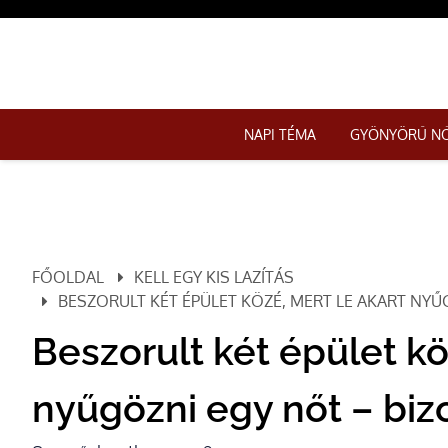
NAPI TÉMA
GYÖNYÖRŰ N
FŐOLDAL
KELL EGY KIS LAZÍTÁS
BESZORULT KÉT ÉPÜLET KÖZÉ, MERT LE AKART NYŰ
Beszorult két épület kö
nyűgözni egy nőt – biz