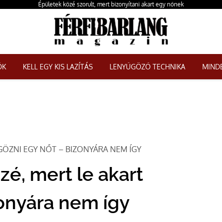
Épületek közé szorult, mert bizonyítani akart egy nőnek
ŐK
KELL EGY KIS LAZÍTÁS
LENYŰGÖZŐ TECHNIKA
MINDE
GÖZNI EGY NŐT – BIZONYÁRA NEM ÍGY
zé, mert le akart
onyára nem így