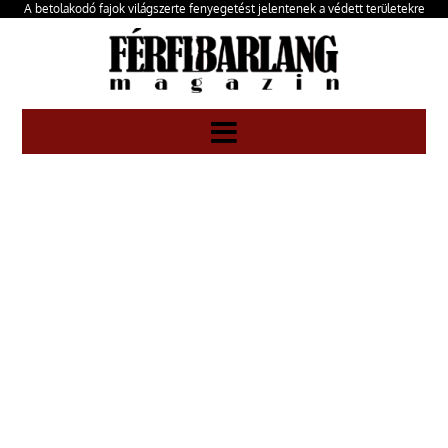
A betolakodó fajok világszerte fenyegetést jelentenek a védett területekre