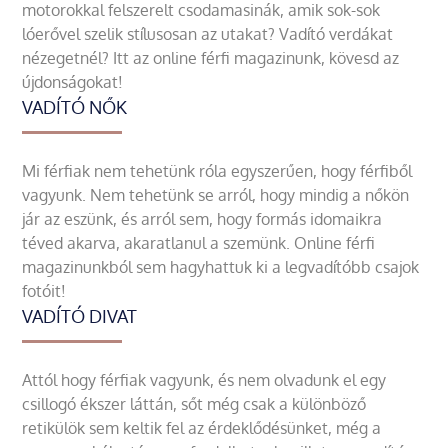
motorokkal felszerelt csodamasinák, amik sok-sok
lóerővel szelik stílusosan az utakat? Vadító verdákat
nézegetnél? Itt az online férfi magazinunk, kövesd az
újdonságokat!
VADÍTÓ NŐK
Mi férfiak nem tehetünk róla egyszerűen, hogy férfiből
vagyunk. Nem tehetünk se arról, hogy mindig a nőkön
jár az eszünk, és arról sem, hogy formás idomaikra
téved akarva, akaratlanul a szemünk. Online férfi
magazinunkból sem hagyhattuk ki a legvadítóbb csajok
fotóit!
VADÍTÓ DIVAT
Attól hogy férfiak vagyunk, és nem olvadunk el egy
csillogó ékszer láttán, sőt még csak a különböző
retikülök sem keltik fel az érdeklődésünket, még a