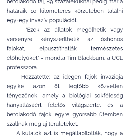
betolakodó faj, 89 százalékuknál pedig már a
határaik 10 kilométeres körzetében találni
egy-egy invazív populációt.
"Ezek az állatok megölhetik vagy
versenyre kényszeríthetik az őshonos
fajokat, elpusztíthatják természetes
élőhelyüket" - mondta Tim Blackburn, a UCL
professzora.
Hozzátette: az idegen fajok inváziója
egyike azon öt legfőbb közvetlen
tényezőnek, amely a biológiai sokféleség
hanyatlásáért felelős világszerte, és a
betolakodó fajok egyre gyorsabb ütemben
szállnak meg új területeket.
A kutatók azt is megállapították, hogy a