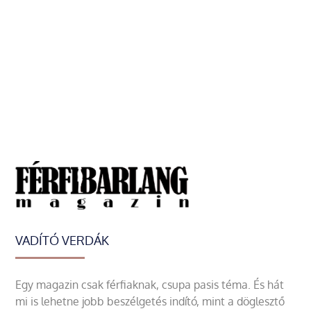
VADÍTÓ VERDÁK
Egy magazin csak férfiaknak, csupa pasis téma. És hát
mi is lehetne jobb beszélgetés indító, mint a döglesztő