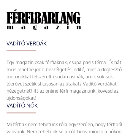
VADÍTÓ VERDÁK
Egy magazin csak férfiaknak, csupa pasis téma. És hát
mi is lehetne jobb beszélgetés indító, mint a döglesztő
motorokkal felszerelt csodamasinák, amik sok-sok
lóerővel szelik stílusosan az utakat? Vadító verdákat
nézegetnél? Itt az online férfi magazinunk, kövesd az
újdonságokat!
VADÍTÓ NŐK
Mi férfiak nem tehetünk róla egyszerűen, hogy férfiből
vagyunk. Nem tehetünk se arról, hogy mindig a nőkön