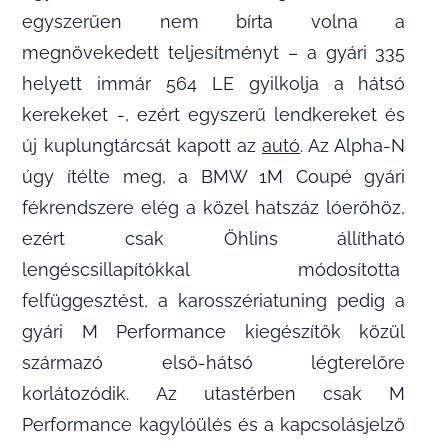
egyszerűen nem bírta volna a
megnövekedett teljesítményt – a gyári 335
helyett immár 564 LE gyilkolja a hátsó
kerekeket -, ezért egyszerű lendkereket és
új kuplungtárcsát kapott az
autó
. Az Alpha-N
úgy ítélte meg, a BMW 1M Coupé gyári
fékrendszere elég a közel hatszáz lóerőhöz,
ezért csak Öhlins állítható
lengéscsillapítókkal módosította
felfüggesztést, a karosszériatuning pedig a
gyári M Performance kiegészítők közül
származó első-hátsó légterelőre
korlátozódik. Az utastérben csak M
Performance kagylóülés és a kapcsolásjelző