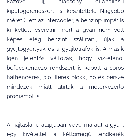
kezdve új, alacsony ellenállású
kipufogórendszert is készítettek. Nagyobb
méretű lett az intercooler, a benzinpumpát is
ki kellett cserélni, mert a gyári nem volt
képes elég benzint szállítani, újak a
gyújtógyertyák és a gyújtótrafók is. A másik
igen jelentős változás, hogy víz-etanol
befecskendező rendszert is kapott a soros
hathengeres, 3,0 literes blokk, no és persze
mindezek miatt átírták a motorvezérlő
programot is.
A hajtáslánc alapjában véve maradt a gyári,
egy kivétellel: a kéttömegű lendkerék