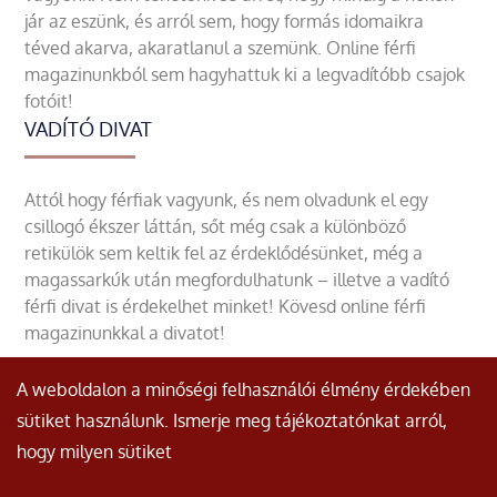
jár az eszünk, és arról sem, hogy formás idomaikra
téved akarva, akaratlanul a szemünk. Online férfi
magazinunkból sem hagyhattuk ki a legvadítóbb csajok
fotóit!
VADÍTÓ DIVAT
Attól hogy férfiak vagyunk, és nem olvadunk el egy
csillogó ékszer láttán, sőt még csak a különböző
retikülök sem keltik fel az érdeklődésünket, még a
magassarkúk után megfordulhatunk – illetve a vadító
férfi divat is érdekelhet minket! Kövesd online férfi
magazinunkkal a divatot!
A weboldalon a minőségi felhasználói élmény érdekében
sütiket használunk. Ismerje meg tájékoztatónkat arról,
hogy milyen sütiket
© Minden jog fenntartva.