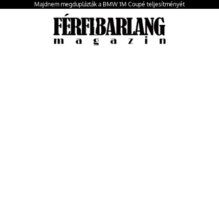
Majdnem megduplázták a BMW 1M Coupé teljesítményét