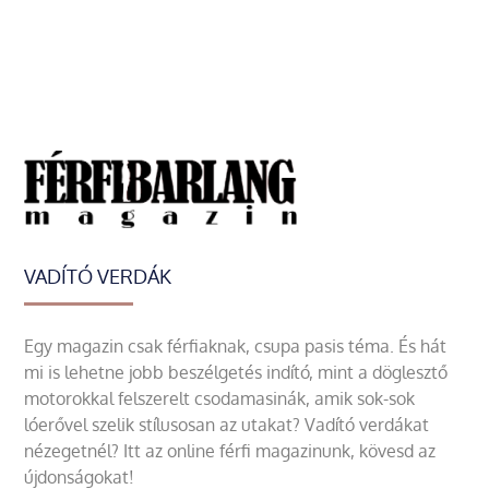
VADÍTÓ VERDÁK
Egy magazin csak férfiaknak, csupa pasis téma. És hát
mi is lehetne jobb beszélgetés indító, mint a döglesztő
motorokkal felszerelt csodamasinák, amik sok-sok
lóerővel szelik stílusosan az utakat? Vadító verdákat
nézegetnél? Itt az online férfi magazinunk, kövesd az
újdonságokat!