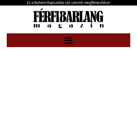
Ez a Bohém Rapszódia szó szerinti megfilmesítése!