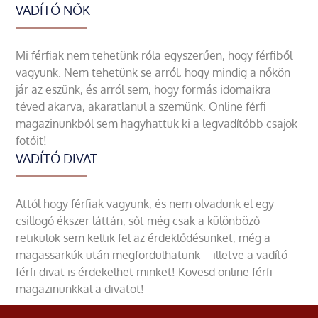
VADÍTÓ NŐK
Mi férfiak nem tehetünk róla egyszerűen, hogy férfiből
vagyunk. Nem tehetünk se arról, hogy mindig a nőkön
jár az eszünk, és arról sem, hogy formás idomaikra
téved akarva, akaratlanul a szemünk. Online férfi
magazinunkból sem hagyhattuk ki a legvadítóbb csajok
fotóit!
VADÍTÓ DIVAT
Attól hogy férfiak vagyunk, és nem olvadunk el egy
csillogó ékszer láttán, sőt még csak a különböző
retikülök sem keltik fel az érdeklődésünket, még a
magassarkúk után megfordulhatunk – illetve a vadító
férfi divat is érdekelhet minket! Kövesd online férfi
magazinunkkal a divatot!