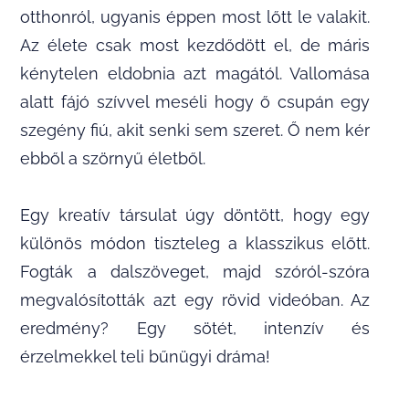
otthonról, ugyanis éppen most lőtt le valakit.
Az élete csak most kezdődött el, de máris
kénytelen eldobnia azt magától. Vallomása
alatt fájó szívvel meséli hogy ő csupán egy
szegény fiú, akit senki sem szeret. Ő nem kér
ebből a szörnyű életből.
Egy kreatív társulat úgy döntött, hogy egy
különös módon tiszteleg a klasszikus előtt.
Fogták a dalszöveget, majd szóról-szóra
megvalósították azt egy rövid videóban. Az
eredmény? Egy sötét, intenzív és
érzelmekkel teli bűnügyi dráma!