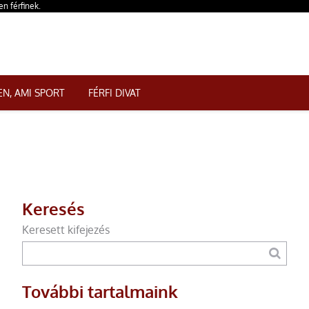
en férfinek.
N, AMI SPORT
FÉRFI DIVAT
Keresés
Keresett kifejezés
További tartalmaink