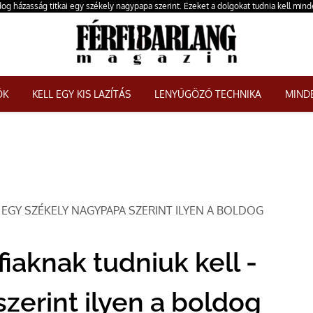
og házasság titkai egy székely nagypapa szerint. Ezeket a dolgokat tudnia kell mind
ŐK
KELL EGY KIS LAZÍTÁS
LENYŰGÖZŐ TECHNIKA
MINDE
 EGY SZÉKELY NAGYPAPA SZERINT ILYEN A BOLDOG
fiaknak tudniuk kell -
zerint ilyen a boldog