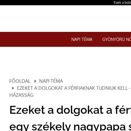
Ezek a bold
NAPI TÉMA
GYÖNYÖRŰ N
FŐOLDAL
NAPI TÉMA
EZEKET A DOLGOKAT A FÉRFIAKNAK TUDNIUK KELL -
HÁZASSÁG
Ezeket a dolgokat a fér
egy székely nagypapa s