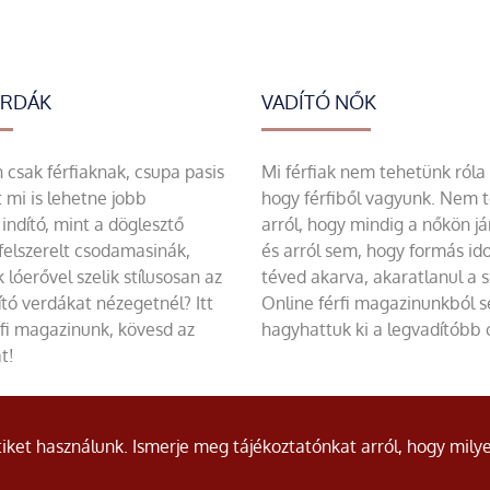
ERDÁK
VADÍTÓ NŐK
csak férfiaknak, csupa pasis
Mi férfiak nem tehetünk róla
 mi is lehetne jobb
hogy férfiből vagyunk. Nem 
indító, mint a döglesztő
arról, hogy mindig a nőkön já
felszerelt csodamasinák,
és arról sem, hogy formás id
 lóerővel szelik stílusosan az
téved akarva, akaratlanul a 
tó verdákat nézegetnél? Itt
Online férfi magazinunkból 
rfi magazinunk, kövesd az
hagyhattuk ki a legvadítóbb c
t!
ket használunk. Ismerje meg tájékoztatónkat arról, hogy milye