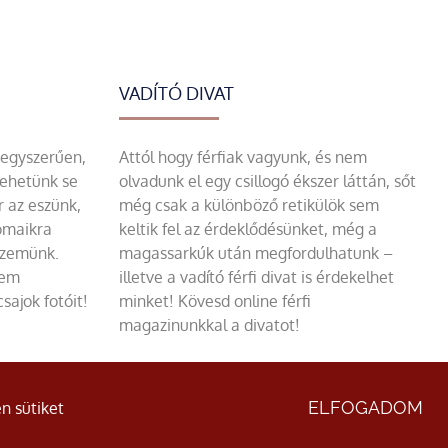
VADÍTÓ DIVAT
 egyszerűen,
Attól hogy férfiak vagyunk, és nem
tehetünk se
olvadunk el egy csillogó ékszer láttán, sőt
r az eszünk,
még csak a különböző retikülök sem
omaikra
keltik fel az érdeklődésünket, még a
szemünk.
magassarkúk után megfordulhatunk –
sem
illetve a vadító férfi divat is érdekelhet
sajok fotóit!
minket! Kövesd online férfi
magazinunkkal a divatot!
ÁSZF
|
Adatvédelmi nyilatkozat
ELFOGADOM
n sütiket