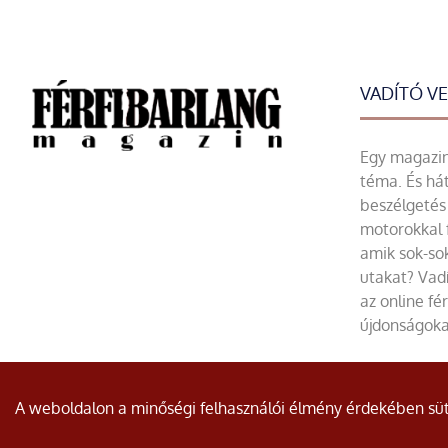
VADÍTÓ V
Egy magazin 
téma. És hát
beszélgetés 
motorokkal 
amik sok-sok
utakat? Vadí
az online fé
újdonságoka
© Minden jog fenntartva.
A weboldalon a minőségi felhasználói élmény érdekében süti