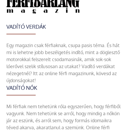
VADÍTÓ VERDÁK
Egy magazin csak férfiaknak, csupa pasis téma. És hát
mi is lehetne jobb beszélgetés indító, mint a döglesztő
motorokkal felszerelt csodamasinák, amik sok-sok
lóerővel szelik stílusosan az utakat? Vadító verdákat
nézegetnél? Itt az online férfi magazinunk, kövesd az
újdonságokat!
VADÍTÓ NŐK
Mi férfiak nem tehetünk róla egyszerűen, hogy férfiből
vagyunk. Nem tehetünk se arról, hogy mindig a nőkön
jár az eszünk, és arról sem, hogy formás idomaikra
téved akarva, akaratlanul a szemünk. Online férfi