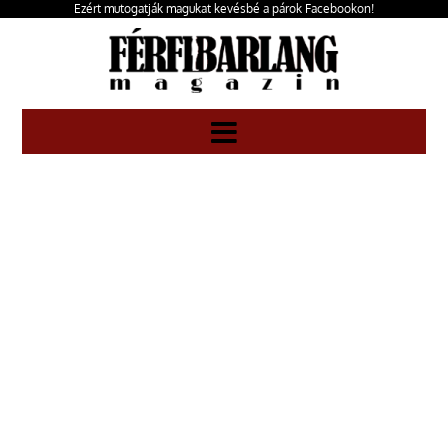
Ezért mutogatják magukat kevésbé a párok Facebookon!