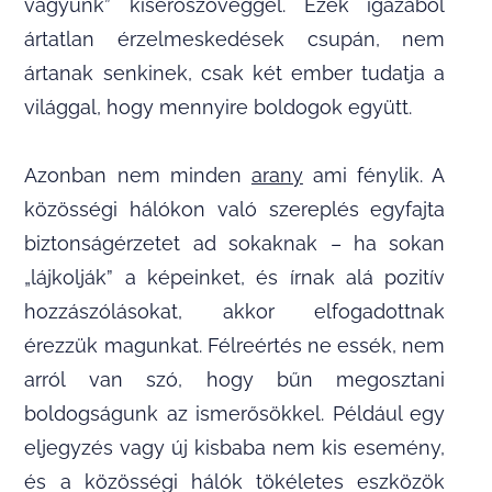
vagyunk” kísérőszöveggel. Ezek igazából
ártatlan érzelmeskedések csupán, nem
ártanak senkinek, csak két ember tudatja a
világgal, hogy mennyire boldogok együtt.
Azonban nem minden
arany
ami fénylik. A
közösségi hálókon való szereplés egyfajta
biztonságérzetet ad sokaknak – ha sokan
„lájkolják” a képeinket, és írnak alá pozitív
hozzászólásokat, akkor elfogadottnak
érezzük magunkat. Félreértés ne essék, nem
arról van szó, hogy bűn megosztani
boldogságunk az ismerősökkel. Például egy
eljegyzés vagy új kisbaba nem kis esemény,
és a közösségi hálók tökéletes eszközök