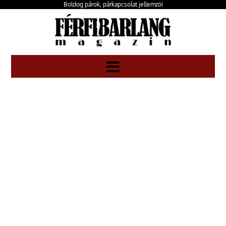
Boldog párok, párkapcsolat jellemzői