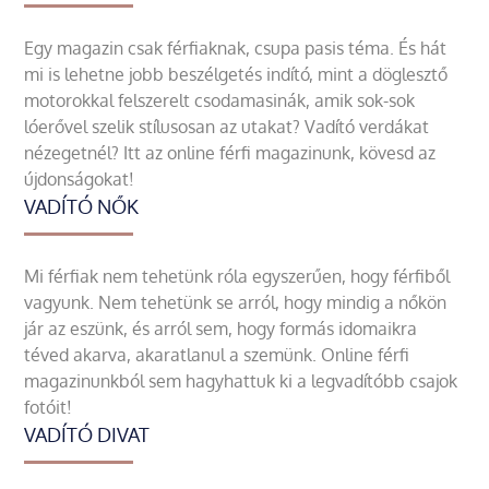
Egy magazin csak férfiaknak, csupa pasis téma. És hát
mi is lehetne jobb beszélgetés indító, mint a döglesztő
motorokkal felszerelt csodamasinák, amik sok-sok
lóerővel szelik stílusosan az utakat? Vadító verdákat
nézegetnél? Itt az online férfi magazinunk, kövesd az
újdonságokat!
VADÍTÓ NŐK
Mi férfiak nem tehetünk róla egyszerűen, hogy férfiből
vagyunk. Nem tehetünk se arról, hogy mindig a nőkön
jár az eszünk, és arról sem, hogy formás idomaikra
téved akarva, akaratlanul a szemünk. Online férfi
magazinunkból sem hagyhattuk ki a legvadítóbb csajok
fotóit!
VADÍTÓ DIVAT