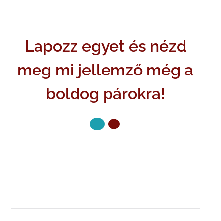
Lapozz egyet és nézd
meg mi jellemző még a
boldog párokra!
KÖVETKEZŐ OLDAL