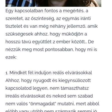
Egy kapcsolatban fontos a megértés, a
szeretet, az őszinteség, az egymás iránti
tisztelet és van még néhány jellemző, amik
szükségesek ahhoz, hogy működjön a
hosszú távú együttlét 2 ember között… De
nézzük meg most pontosabban, hogy mi is
ezek:
1. Mindkét fél induljon reális elvárásokkal
Ahhoz, hogy nyugodt és kiegynsúlíozott
kapcsolatod legyen, nem támaszthatsz
irreális elvárásokat és neked sem szabad
nem valós “önmagadat” mutatni, mert abból
előbb vagy utóbb nem származik semmi jó.