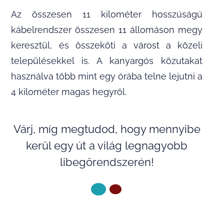
Az összesen 11 kilométer hosszúságú
kábelrendszer összesen 11 állomáson megy
keresztül, és összeköti a várost a közeli
településekkel is. A kanyargós közutakat
használva több mint egy órába telne lejutni a
4 kilométer magas hegyről.
Várj, míg megtudod, hogy mennyibe
kerül egy út a világ legnagyobb
libegőrendszerén!
KÖVETKEZŐ OLDAL