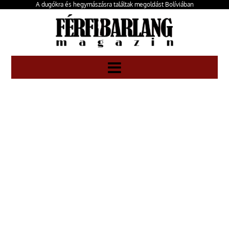
A dugókra és hegymászásra találtak megoldást Bolíviában