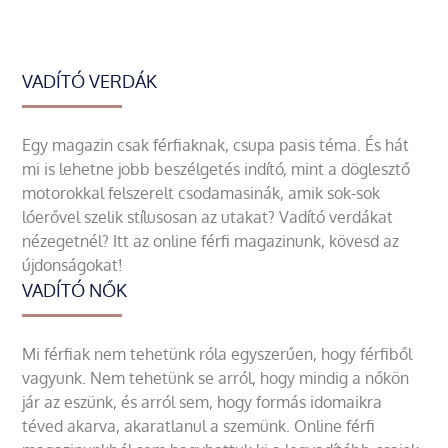
VADÍTÓ VERDÁK
Egy magazin csak férfiaknak, csupa pasis téma. És hát
mi is lehetne jobb beszélgetés indító, mint a döglesztő
motorokkal felszerelt csodamasinák, amik sok-sok
lóerővel szelik stílusosan az utakat? Vadító verdákat
nézegetnél? Itt az online férfi magazinunk, kövesd az
újdonságokat!
VADÍTÓ NŐK
Mi férfiak nem tehetünk róla egyszerűen, hogy férfiből
vagyunk. Nem tehetünk se arról, hogy mindig a nőkön
jár az eszünk, és arról sem, hogy formás idomaikra
téved akarva, akaratlanul a szemünk. Online férfi