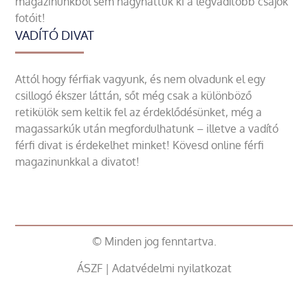
magazinunkból sem hagyhattuk ki a legvadítóbb csajok
fotóit!
VADÍTÓ DIVAT
Attól hogy férfiak vagyunk, és nem olvadunk el egy
csillogó ékszer láttán, sőt még csak a különböző
retikülök sem keltik fel az érdeklődésünket, még a
magassarkúk után megfordulhatunk – illetve a vadító
férfi divat is érdekelhet minket! Kövesd online férfi
magazinunkkal a divatot!
© Minden jog fenntartva.
ÁSZF
|
Adatvédelmi nyilatkozat