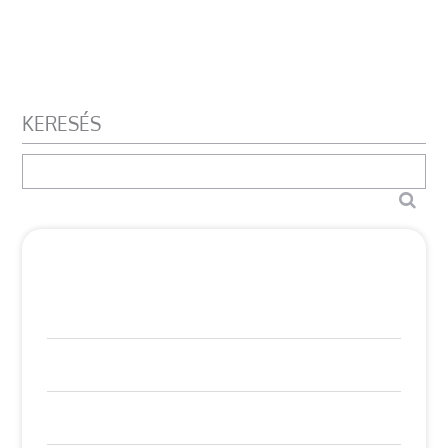
KERESÉS
ÜZENJ NEKÜNK
Név
E-mail
Telefon