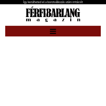
Így kerülheted el a borotválkozás utáni irritációt