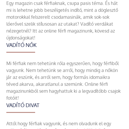
Egy magazin csak férfiaknak, csupa pasis téma. És hát
mi is lehetne jobb beszélgetés indító, mint a döglesztő
motorokkal felszerelt csodamasinák, amik sok-sok
lóerővel szelik stílusosan az utakat? Vadító verdákat
nézegetnél? Itt az online férfi magazinunk, kövesd az
újdonságokat!
VADÍTÓ NŐK
Mi férfiak nem tehetünk róla egyszerűen, hogy férfiből
vagyunk. Nem tehetünk se arról, hogy mindig a nőkön
jár az eszünk, és arról sem, hogy formás idomaikra
téved akarva, akaratlanul a szemünk. Online férfi
magazinunkból sem hagyhattuk ki a legvadítóbb csajok
fotóit!
VADÍTÓ DIVAT
Attól hogy férfiak vagyunk, és nem olvadunk el egy