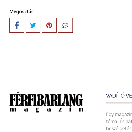
Megosztás:
VADÍTÓ V
Egy magazin 
téma. És hát
beszélgetés 