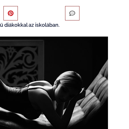
ű diákokkal az iskolában.