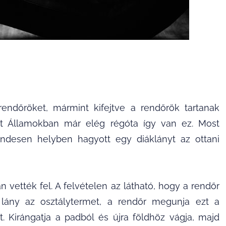
rendőröket, mármint kifejtve a rendőrök tartanak
lt Államokban már elég régóta így van ez. Most
endesen helyben hagyott egy diáklányt az ottani
n vették fel. A felvételen az látható, hogy a rendőr
e lány az osztálytermet, a rendőr megunja ezt a
t. Kirángatja a padból és újra földhöz vágja, majd