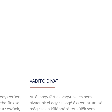
VADÍTÓ DIVAT
 egyszerűen,
Attól hogy férfiak vagyunk, és nem
tehetünk se
olvadunk el egy csillogó ékszer láttán, sőt
r az eszünk,
még csak a különböző retikülök sem