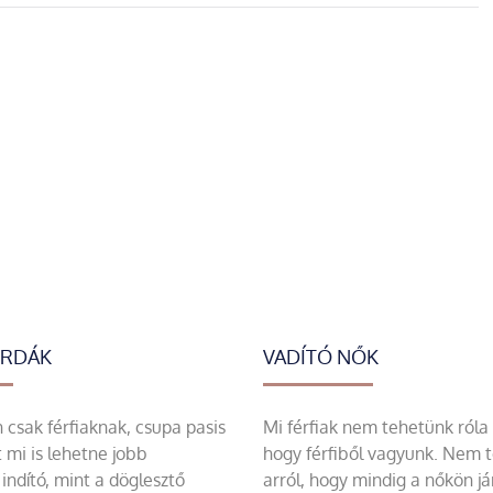
ERDÁK
VADÍTÓ NŐK
csak férfiaknak, csupa pasis
Mi férfiak nem tehetünk róla
 mi is lehetne jobb
hogy férfiből vagyunk. Nem 
indító, mint a döglesztő
arról, hogy mindig a nőkön já