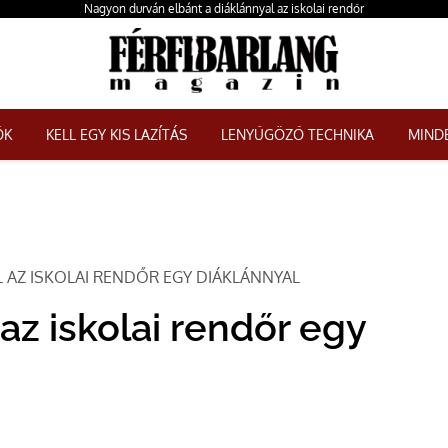
Nagyon durván elbánt a diáklánnyal az iskolai rendőr
ŐK
KELL EGY KIS LAZÍTÁS
LENYŰGÖZŐ TECHNIKA
MINDE
 AZ ISKOLAI RENDŐR EGY DIÁKLÁNNYAL
az iskolai rendőr egy