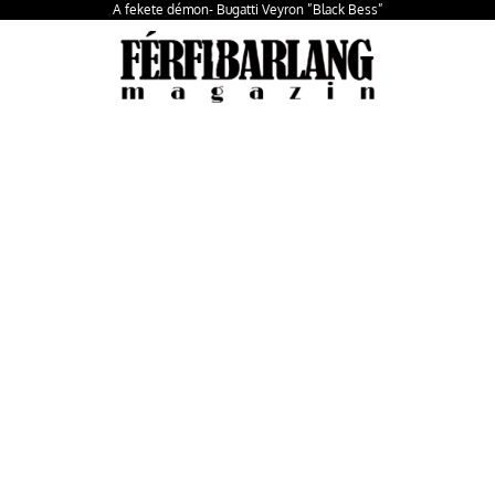
A fekete démon- Bugatti Veyron ”Black Bess”